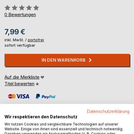
Bewertung::
0%
0
Bewertungen
7,99 €
inkl. MwSt. /
portofrei
sofort verfügbar
IN DEN WARENKORB
Auf die Merkliste
Titel bewerten
Datenschutzerklärung
Wir respektieren den Datenschutz
Wir nutzen Cookies und vergleichbare Technologien auf unserer
BESCHREIBUNG
Website. Einige von ihnen sind essenziell und technisch notwendig.
Daneben verwenden wir Analysemethoden (z. B. Cookies oder