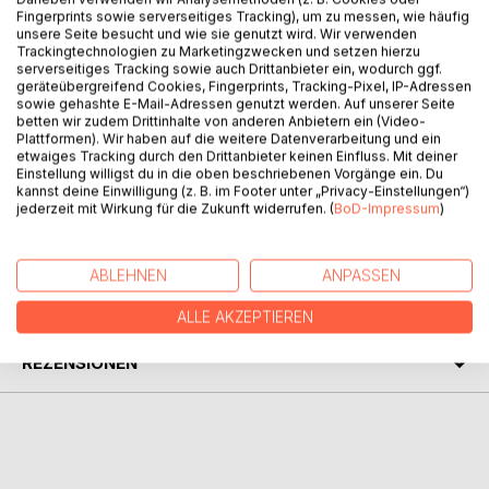
Fingerprints sowie serverseitiges Tracking), um zu messen, wie häufig
unsere Seite besucht und wie sie genutzt wird. Wir verwenden
Bubbleman - Die leuchtende Seifenblase ist ein liebevoll
Trackingtechnologien zu Marketingzwecken und setzen hierzu
illustriertes Erstleserbuch für Kinder ab 6 Jahren. Die
serverseitiges Tracking sowie auch Drittanbieter ein, wodurch ggf.
geräteübergreifend Cookies, Fingerprints, Tracking-Pixel, IP-Adressen
Geschichte erzählt von David, der durch eine besondere
sowie gehashte E-Mail-Adressen genutzt werden. Auf unserer Seite
Seifenblase geheimnisvolle Kräfte erhält. Das Buch
betten wir zudem Drittinhalte von anderen Anbietern ein (Video-
verbindet Fantasie, Humor und kindgerechte Spannung mit
Plattformen). Wir haben auf die weitere Datenverarbeitung und ein
etwaiges Tracking durch den Drittanbieter keinen Einfluss. Mit deiner
einer warmen Botschaft über Mut, Freundschaft und
Einstellung willigst du in die oben beschriebenen Vorgänge ein. Du
Gefühle.
kannst deine Einwilligung (z. B. im Footer unter „Privacy-Einstellungen“)
jederzeit mit Wirkung für die Zukunft widerrufen. (
BoD-Impressum
)
AUTOR/IN
ABLEHNEN
ANPASSEN
PRESSESTIMMEN
ALLE AKZEPTIEREN
REZENSIONEN