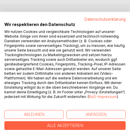
BESCHREIBUNG
Datenschutzerklärung
Wir respektieren den Datenschutz
Wir nutzen Cookies und vergleichbare Technologien auf unserer
Das Buch Bubbleman - Die leuchtende Seifenblase ist ein
Website. Einige von ihnen sind essenziell und technisch notwendig.
liebevoll illustriertes Erstleserbuch für Kinder von 6 - 8
Daneben verwenden wir Analysemethoden (z. B. Cookies oder
Fingerprints sowie serverseitiges Tracking), um zu messen, wie häufig
Jahre.
unsere Seite besucht und wie sie genutzt wird. Wir verwenden
Die Geschichte erzählt von David, der durch eine
Trackingtechnologien zu Marketingzwecken und setzen hierzu
besondere Seifenblase geheimnisvolle Kräfte erhält und zu
serverseitiges Tracking sowie auch Drittanbieter ein, wodurch ggf.
geräteübergreifend Cookies, Fingerprints, Tracking-Pixel, IP-Adressen
Bubbleman wird. Gemeinsam mit einer leuchtenden
sowie gehashte E-Mail-Adressen genutzt werden. Auf unserer Seite
Seifenblase erlebt er spannende Abenteuer und lernt,
betten wir zudem Drittinhalte von anderen Anbietern ein (Video-
anderen zu helfen.
Plattformen). Wir haben auf die weitere Datenverarbeitung und ein
etwaiges Tracking durch den Drittanbieter keinen Einfluss. Mit deiner
Einstellung willigst du in die oben beschriebenen Vorgänge ein. Du
Das Buch verbindet Fantasie, Humor und kindgerechte
kannst deine Einwilligung (z. B. im Footer unter „Privacy-Einstellungen“)
Spannung mit einer warmen Botschaft über Mut,
jederzeit mit Wirkung für die Zukunft widerrufen. (
BoD-Impressum
)
Freundschaft und Gefühle.
ABLEHNEN
ANPASSEN
AUTOR/IN
ALLE AKZEPTIEREN