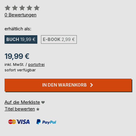
Bewertung::
0%
0
Bewertungen
erhältlich als:
BUCH
19,99 €
E-BOOK
2,99 €
19,99 €
inkl. MwSt. /
portofrei
sofort verfügbar
IN DEN WARENKORB
Auf die Merkliste
Titel bewerten