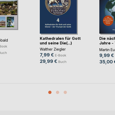
Kathedralen für Gott
Die näc
bald
und seine Die(...)
Jahre -
Book
Ever
Walther Ziegler
Martin Eu
Buch
7,99 €
9,99 €
E-Book
29,99 €
35,00 
Buch