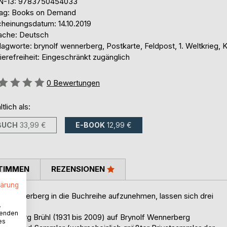
N-13: 9783750454033
lag: Books on Demand
cheinungsdatum: 14.10.2019
ache: Deutsch
agworte: brynolf wennerberg, Postkarte, Feldpost, 1. Weltkrieg, 
ierefreiheit: Eingeschränkt zugänglich
ertung::
0
Bewertungen
ltlich als:
BUCH
33,99 €
E-BOOK
12,99 €
TIMMEN
REZENSIONEN
lärung
f Wennerberg in die Buchreihe aufzunehmen, lassen sich drei
.
wenden
ich Georg Brühl (1931 bis 2009) auf Brynolf Wennerberg
es