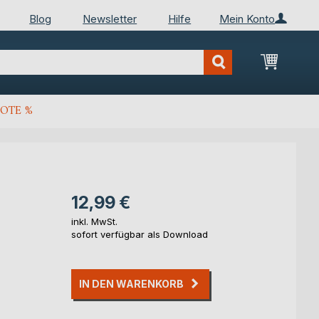
Blog
Newsletter
Hilfe
Mein Konto
Mein Wa
OTE %
12,99 €
inkl. MwSt.
sofort verfügbar als Download
IN DEN WARENKORB