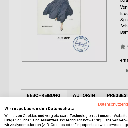
ISB
Ver
Ers
Spr
Schl
Barr
Bew
0%
erhä
BESCHREIBUNG
AUTOR/IN
PRESSES
Datenschutzerk
Wir respektieren den Datenschutz
Bei dem Vorhaben, die Kunstpostkarten von Brynol
Wir nutzen Cookies und vergleichbare Technologien auf unserer Website
Ereignisse von einander trennen.
Einige von ihnen sind essenziell und technisch notwendig. Daneben ver
Etwa in der zweiten Hälfte der 1970er Jahre hat m
wir Analysemethoden (z. B. Cookies oder Fingerprints sowie serverseitig