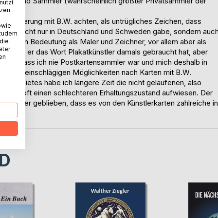
autor und Sammler (wahrscheinlich größter Privatsammler der
nutzt
tzen
ie Signierung mit B.W. achten, als untrügliches Zeichen, dass
owie
ler nicht nur in Deutschland und Schweden gäbe, sondern auc
 zudem
esem auch Bedeutung als Maler und Zeichner, vor allem aber als
 die
eter
mehr, ob er das Wort Plakatkünstler damals gebraucht hat, aber
nen
sagen, dass ich nie Postkartensammler war und mich deshalb in
i allen einschlägigen Möglichkeiten nach Karten mit B.W.
elgebietes habe ich längere Zeit die nicht gelaufenen, also
ere ja oft einen schlechteren Erhaltungszustand aufwiesen. Der
 ist aber geblieben, dass es von den Künstlerkarten zahlreiche in
D