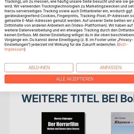
aufmerksam gemacht. Brühl, Kunsthistoriker, Buch
Tracking), um zu messen, wie häufig unsere Seite besucht und wie sie ge
DDR), war mir aus vielen Gesprächen gut bekannt.
wird. Wir verwenden Trackingtechnologien zu Marketingzwecken und se
hierzu serverseitiges Tracking sowie auch Drittanbieter ein, wodurch ggf.
Er sagte sinngemäß, ich solle bei Postkarten auf d
geräteübergreifend Cookies, Fingerprints, Tracking-Pixel, IP-Adressen s
diese von Wennerberg stammten und dass es Samm
gehashte E-Mail-Adressen genutzt werden. Auf unserer Seite betten wir
darüber hinaus. Weiterhin erklärte er mir, dass di
Drittinhalte von anderen Anbietern ein (Video-Plattformen). Wir haben auf
weitere Datenverarbeitung und ein etwaiges Tracking durch den Drittanbi
Werbegrafiker und Plakatkünstler (ich weiß nicht 
keinen Einfluss. Mit deiner Einstellung willigst du in die oben beschriebe
heute ist das wohl üblich) zukomme. Nun will ich 
Vorgänge ein. Du kannst deine Einwilligung (z. B. im Footer unter „Privacy-
diesem Metier schlecht auskenne. Ich habe also be
Einstellungen“) jederzeit mit Wirkung für die Zukunft widerrufen. (
BoD-
Impressum
)
Ausschau gehalten. In meiner Unkenntnis des Samm
neuen Karten den gelaufenen vorgezogen, da letzt
Irrtum wurde schließlich bemerkt, für die Sammlung
ABLEHNEN
ANPASSEN
beiden Varianten gibt.
ALLE AKZEPTIEREN
WEITERE TITEL BEI
Bo