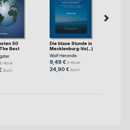
Hamb
hsten 50
Die blaue Stunde in
Zehnt
 The Best
Mecklenburg-Vo(...)
Thunar
Wolf Herondis
gster
18,9
9,49 €
E-Book
E-Book
35,9
24,90 €
€
Buch
Buch