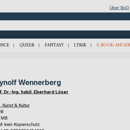
Über BoD
NCE
QUEER
FANTASY
LYRIK
E-BOOK-ANGEB
ynolf Wennerberg
f. Dr.-Ing. habil. Eberhard Löser
, Kunst & Kultur
UB
2 MB
: kein Kopierschutz