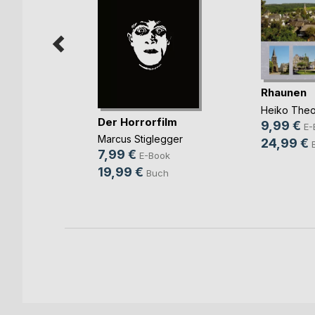
Rhaunen
ingen!
Heiko Theo
Der Horrorfilm
annes
9,99 €
E-
Marcus Stiglegger
24,99 €
ook
7,99 €
E-Book
ch
19,99 €
Buch