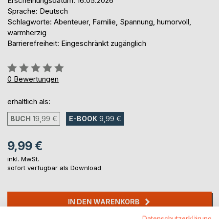
Erscheinungsdatum: 16.05.2026
Sprache: Deutsch
Schlagworte: Abenteuer, Familie, Spannung, humorvoll,
warmherzig
Barrierefreiheit: Eingeschränkt zugänglich
Bewertung::
0%
0
Bewertungen
erhältlich als:
BUCH
19,99 €
E-BOOK
9,99 €
9,99 €
inkl. MwSt.
sofort verfügbar als Download
IN DEN WARENKORB
Datenschutzerklärung