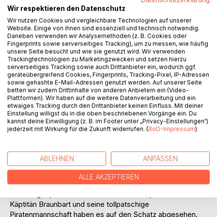
Wir respektieren den Datenschutz
Auf die Merkliste
Titel bewerten
Wir nutzen Cookies und vergleichbare Technologien auf unserer
Website. Einige von ihnen sind essenziell und technisch notwendig.
Daneben verwenden wir Analysemethoden (z. B. Cookies oder
Fingerprints sowie serverseitiges Tracking), um zu messen, wie häufig
unsere Seite besucht und wie sie genutzt wird. Wir verwenden
Trackingtechnologien zu Marketingzwecken und setzen hierzu
serverseitiges Tracking sowie auch Drittanbieter ein, wodurch ggf.
geräteübergreifend Cookies, Fingerprints, Tracking-Pixel, IP-Adressen
sowie gehashte E-Mail-Adressen genutzt werden. Auf unserer Seite
betten wir zudem Drittinhalte von anderen Anbietern ein (Video-
BESCHREIBUNG
Plattformen). Wir haben auf die weitere Datenverarbeitung und ein
etwaiges Tracking durch den Drittanbieter keinen Einfluss. Mit deiner
Einstellung willigst du in die oben beschriebenen Vorgänge ein. Du
kannst deine Einwilligung (z. B. im Footer unter „Privacy-Einstellungen“)
Was als fröhliche Ferienreise ans Meer beginnt, wird für
jederzeit mit Wirkung für die Zukunft widerrufen. (
BoD-Impressum
)
Kiky, Dörthe, Uli und ihr erstaunliches Wohnmobil Brummi
schon bald zu einem Abenteuer, das sie nie vergessen
werden. Als die drei Kinder eine geheimnisvolle
ABLEHNEN
ANPASSEN
Flaschenpost finden, führt ihre Spur zu einer verborgenen
Schatzinsel, dunklen Höhlen, alten Karten und einem Rätsel,
ALLE AKZEPTIEREN
das tief unter den Wellen weitergeht. Doch sie sind nicht
die Einzigen, die dem Geheimnis auf der Spur sind: Auch
Käptitän Braunbart und seine tollpatschige
Piratenmannschaft haben es auf den Schatz abgesehen.