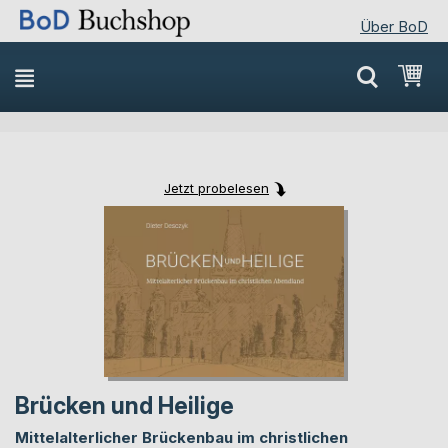
Über BoD
Direkt
Mei
zum
Inhalt
Jetzt probelesen
Skip
Skip
to
to
the
the
end
beginning
of
of
the
the
images
images
gallery
gallery
Brücken und Heilige
Mittelalterlicher Brückenbau im christlichen