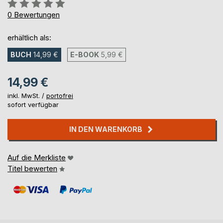
Bewertung::
0%
0
Bewertungen
erhältlich als:
BUCH
14,99 €
E-BOOK
5,99 €
14,99 €
inkl. MwSt. /
portofrei
sofort verfügbar
IN DEN WARENKORB
Auf die Merkliste
Titel bewerten