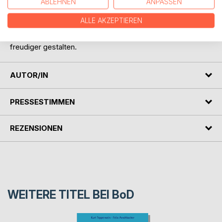
ABLEHNEN
ANPASSEN
Möge die verborgene Tiefe in der Schlichtheit dieser
ALLE AKZEPTIEREN
kurzen Impulsgeber auch dein Herz begeistern und dieser
kleine Schatz deinen Alltag ein bisschen bunter und
freudiger gestalten.
AUTOR/IN
PRESSESTIMMEN
REZENSIONEN
WEITERE TITEL BEI
BoD