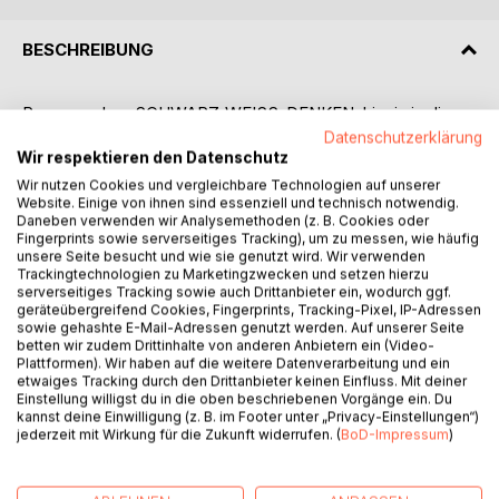
BESCHREIBUNG
Raus aus dem SCHWARZ-WEISS-DENKEN, hinein in die
Farbenpracht des Lebens! Dazu ruft diese kleine und
Datenschutzerklärung
Wir respektieren den Datenschutz
bezaubernde Bücher-Reihe auf und lädt dazu ein, einfach
heiter zu sein. Hinter der SCHWARZ-WEISS-SICHT des
Wir nutzen Cookies und vergleichbare Technologien auf unserer
Website. Einige von ihnen sind essenziell und technisch notwendig.
Alltags verbirgt sich eine farbenfrohe Fülle, die mit einer
Daneben verwenden wir Analysemethoden (z. B. Cookies oder
Portion innerer Heiterkeit ans Tageslicht gerufen werden
Fingerprints sowie serverseitiges Tracking), um zu messen, wie häufig
kann.
unsere Seite besucht und wie sie genutzt wird. Wir verwenden
Trackingtechnologien zu Marketingzwecken und setzen hierzu
Bisher sind folgende Titel erschienen:
serverseitiges Tracking sowie auch Drittanbieter ein, wodurch ggf.
Hingabe pur
geräteübergreifend Cookies, Fingerprints, Tracking-Pixel, IP-Adressen
Herzensfülle
sowie gehashte E-Mail-Adressen genutzt werden. Auf unserer Seite
Dankbarkeit
betten wir zudem Drittinhalte von anderen Anbietern ein (Video-
Plattformen). Wir haben auf die weitere Datenverarbeitung und ein
Seelenkraft
etwaiges Tracking durch den Drittanbieter keinen Einfluss. Mit deiner
Wertschätzung
Einstellung willigst du in die oben beschriebenen Vorgänge ein. Du
Liebesweisheit
kannst deine Einwilligung (z. B. im Footer unter „Privacy-Einstellungen“)
jederzeit mit Wirkung für die Zukunft widerrufen. (
BoD-Impressum
)
Lächeln
Zeitlosigkeit
Stille in dir