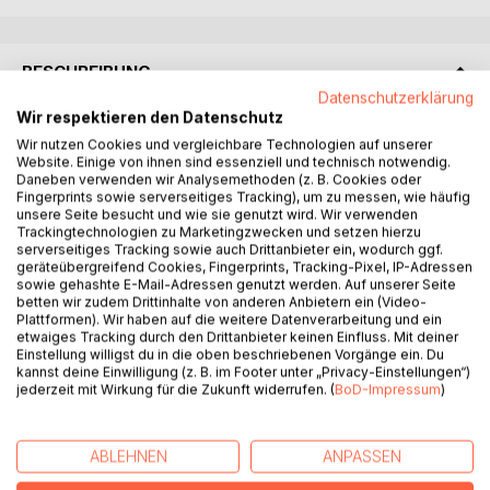
BESCHREIBUNG
Datenschutzerklärung
Wir respektieren den Datenschutz
Die 172 Briefe des Königs und der Königin aus den Jahren
Wir nutzen Cookies und vergleichbare Technologien auf unserer
1844-1845 dienten als Ersatz für Tagebuch-Eintragungen.
Website. Einige von ihnen sind essenziell und technisch notwendig.
Lassen Sie sich entführen in den Alltag der hohen
Daneben verwenden wir Analysemethoden (z. B. Cookies oder
Fingerprints sowie serverseitiges Tracking), um zu messen, wie häufig
Herrschaften, wenn der Ehepartner auf Reisen war.
unsere Seite besucht und wie sie genutzt wird. Wir verwenden
Begleiten Sie den König auf seinen Wegen zu anderen
Trackingtechnologien zu Marketingzwecken und setzen hierzu
Herrschern oder auf einem Bauernwagen in
serverseitiges Tracking sowie auch Drittanbieter ein, wodurch ggf.
geräteübergreifend Cookies, Fingerprints, Tracking-Pixel, IP-Adressen
Überschwemmungsgebiete in Ostpreußen. Beobachten
sowie gehashte E-Mail-Adressen genutzt werden. Auf unserer Seite
Sie das Familienleben bei der kinderreichen
betten wir zudem Drittinhalte von anderen Anbietern ein (Video-
Verwandtschaft in Preußen, Sachsen, Bayern und
Plattformen). Wir haben auf die weitere Datenverarbeitung und ein
etwaiges Tracking durch den Drittanbieter keinen Einfluss. Mit deiner
Österreich. Werden Sie Zeuge dramatischer Ereignisse
Einstellung willigst du in die oben beschriebenen Vorgänge ein. Du
oder schlendern Sie mit dem Königspaar durch die
kannst deine Einwilligung (z. B. im Footer unter „Privacy-Einstellungen“)
Gewerbeausstellung des Deutschen Zollvereins im Berliner
jederzeit mit Wirkung für die Zukunft widerrufen. (
BoD-Impressum
)
Zeughaus 1844.
ABLEHNEN
ANPASSEN
AUTOR/IN