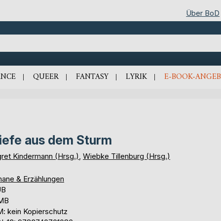
Über BoD
NCE
QUEER
FANTASY
LYRIK
E-BOOK-ANGEB
iefe aus dem Sturm
ret Kindermann (Hrsg.)
,
Wiebke Tillenburg (Hrsg.)
ane & Erzählungen
UB
 MB
: kein Kopierschutz