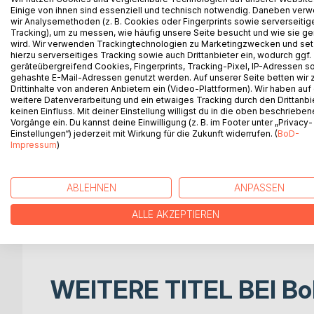
in einer der fünfzehn Geschichten in diesem Buch. N
Einige von ihnen sind essenziell und technisch notwendig. Daneben ver
wir Analysemethoden (z. B. Cookies oder Fingerprints sowie serverseitig
Folgende Autoren sind in diesem Buch versammelt
Tracking), um zu messen, wie häufig unsere Seite besucht und wie sie ge
Nicole Neubauer
wird. Wir verwenden Trackingtechnologien zu Marketingzwecken und se
hierzu serverseitiges Tracking sowie auch Drittanbieter ein, wodurch ggf.
June Is
geräteübergreifend Cookies, Fingerprints, Tracking-Pixel, IP-Adressen s
Wolfgang Lamar
gehashte E-Mail-Adressen genutzt werden. Auf unserer Seite betten wir
Esther Wagner
Drittinhalte von anderen Anbietern ein (Video-Plattformen). Wir haben auf
weitere Datenverarbeitung und ein etwaiges Tracking durch den Drittanbi
Julia von Rein-Hrubesch
keinen Einfluss. Mit deiner Einstellung willigst du in die oben beschriebe
Wiebke Tillenburg
Vorgänge ein. Du kannst deine Einwilligung (z. B. im Footer unter „Privacy-
Kia Kahawa
Einstellungen“) jederzeit mit Wirkung für die Zukunft widerrufen. (
BoD-
Impressum
)
Magret Kindermann
M.D. Grand
Alexander Greiner
ABLEHNEN
ANPASSEN
Denny Sachs
Vanessa Glau
ALLE AKZEPTIEREN
Jessica Iser
WEITERE TITEL BEI
Bo