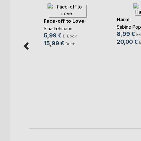
Harm
Face-off to Love
Sabine Po
Sina Lehmann
8,99 €
E-
5,99 €
E-Book
20,00 €
15,99 €
Buch
mme im
ok
h