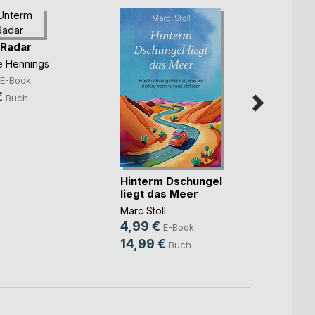
 Radar
Die ka
ne Hennings
Benjam
7,99
E-Book
€
10,9
Buch
Hinterm Dschungel
liegt das Meer
Marc Stoll
4,99 €
E-Book
14,99 €
Buch