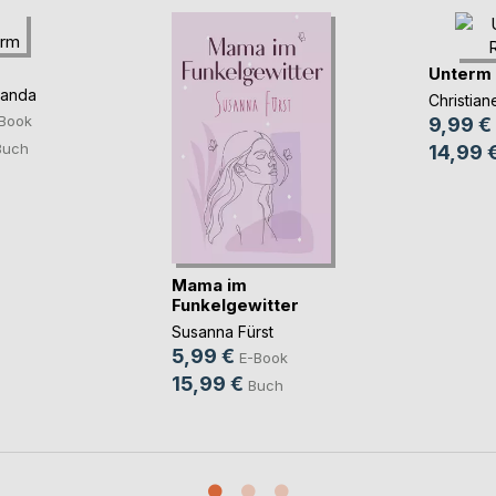
Unterm
panda
Christia
Book
9,99 €
Buch
14,99 
Mama im
Funkelgewitter
Susanna Fürst
5,99 €
E-Book
15,99 €
Buch