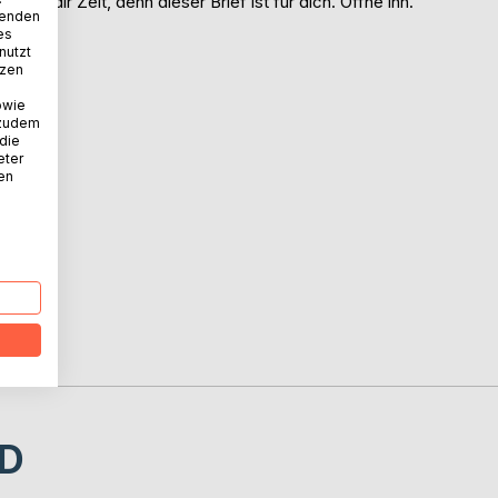
imm dir Zeit, denn dieser Brief ist für dich. Öffne ihn.
wenden
es
:
nutzt
tzen
owie
 zudem
 die
eter
nen
D