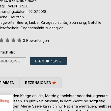
N-13: 9783740701086
lag: TWENTYSIX
cheinungsdatum: 02.07.2018
ache: Deutsch
lagworte: Briefe, Liebe, Kurzgeschichte, Spannung, Gefühle
ierefreiheit: Eingeschränkt zugänglich
ertung::
0
Bewertungen
ltlich als:
BUCH
9,99 €
E-BOOK
4,99 €
TIMMEN
REZENSIONEN
nen wurden Kriege erklärt, Morde gebeichtet oder dafür genutzt,
u vermissen. Es gibt kein Medium, in dem Worte so sorgfältig
lärung
latt Papier. Meine Seele kann ich nur Papier anvertrauen, heißt e
.