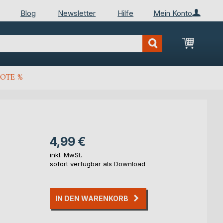
Blog
Newsletter
Hilfe
Mein Konto
Mein Wa
OTE %
4,99 €
inkl. MwSt.
sofort verfügbar als Download
IN DEN WARENKORB