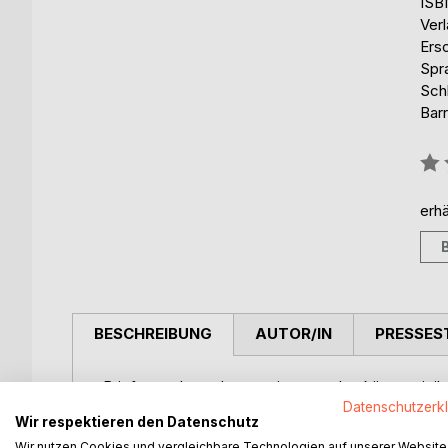
ISB
Ver
Ers
Spr
Sch
Barr
Bew
0%
erhä
BESCHREIBUNG
AUTOR/IN
PRESSES
Briefe wurden schon zerrissen und geküsst, mit ih
den geliebten Menschen in Übersee etwas lauter z
Datenschutzerk
Wir respektieren den Datenschutz
ausgewählt werden wie handschriftlich auf einem B
Wir nutzen Cookies und vergleichbare Technologien auf unserer Website