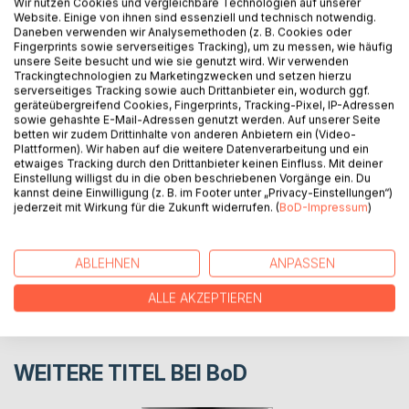
Wir nutzen Cookies und vergleichbare Technologien auf unserer
Website. Einige von ihnen sind essenziell und technisch notwendig.
Anna schreibt Briefe an ihren Exfreund Max, um mit der
Daneben verwenden wir Analysemethoden (z. B. Cookies oder
schmerzhaften Trennung fertigzuwerden.
Fingerprints sowie serverseitiges Tracking), um zu messen, wie häufig
Eine Geschichte von Trauer, Angst und Freundschaft, die
unsere Seite besucht und wie sie genutzt wird. Wir verwenden
Trackingtechnologien zu Marketingzwecken und setzen hierzu
zeigt, dass auch auf die dunkelsten Nächte der Morgen
serverseitiges Tracking sowie auch Drittanbieter ein, wodurch ggf.
folgt.
geräteübergreifend Cookies, Fingerprints, Tracking-Pixel, IP-Adressen
sowie gehashte E-Mail-Adressen genutzt werden. Auf unserer Seite
betten wir zudem Drittinhalte von anderen Anbietern ein (Video-
Plattformen). Wir haben auf die weitere Datenverarbeitung und ein
AUTOR/IN
etwaiges Tracking durch den Drittanbieter keinen Einfluss. Mit deiner
Einstellung willigst du in die oben beschriebenen Vorgänge ein. Du
kannst deine Einwilligung (z. B. im Footer unter „Privacy-Einstellungen“)
PRESSESTIMMEN
jederzeit mit Wirkung für die Zukunft widerrufen. (
BoD-Impressum
)
REZENSIONEN
ABLEHNEN
ANPASSEN
ALLE AKZEPTIEREN
WEITERE TITEL BEI
BoD