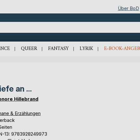
Über BoD
NCE
QUEER
FANTASY
LYRIK
E-BOOK-ANGEB
iefe an ...
onore Hillebrand
ane & Erzählungen
erback
Seiten
N-13: 9783928249973