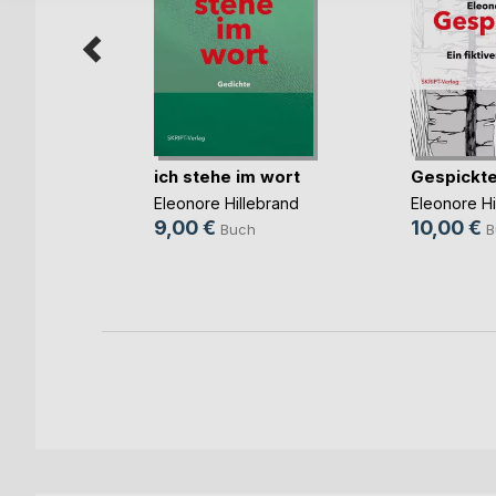
ich stehe im wort
Gespickte
ger
Eleonore Hillebrand
Eleonore Hi
9,00 €
10,00 €
h
Buch
B
ok