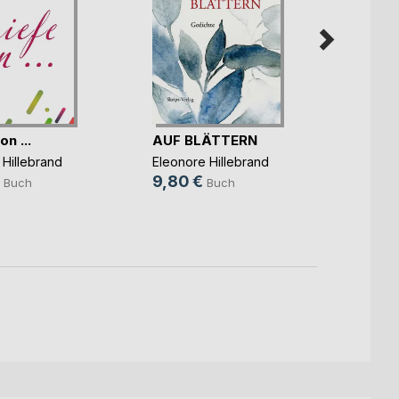
on ...
AUF BLÄTTERN
RUND 
 Hillebrand
Eleonore Hillebrand
Eleono
9,80 €
8,90
Buch
Buch