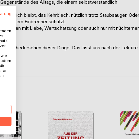
 Gegenstände des Alltags, die einem selbstverständlich
lärung
 hilfreich bleibt, das Kehrblech, nützlich trotz Staubsauger. Ode
und vor dem Einbrecher schützt.
.
Geschichten mit Liebe, Wertschätzung oder auch nur mit nüchterner
wenden
es
nutzt
tzen
wir das Wiedersehen dieser Dinge. Das lässt uns nach der Lektüre
owie
 zudem
 die
eter
nen
D