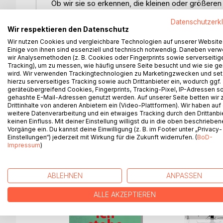
Ob wir sie so erkennen, die kleinen oder größeren
geworden sind und deshalb kaum geachtet?
Datenschutzerk
Da ist der Spickzettel, der neben einem Smartphone
Wir respektieren den Datenschutz
die Haustür, die sich dem Bewohner willig öffnet 
Wir nutzen Cookies und vergleichbare Technologien auf unserer Website
Eleonore Hillebrand beschreibt in "Briefe an ..." 
Einige von ihnen sind essenziell und technisch notwendig. Daneben ver
Erkenntnis.
wir Analysemethoden (z. B. Cookies oder Fingerprints sowie serverseitig
Tracking), um zu messen, wie häufig unsere Seite besucht und wie sie ge
wird. Wir verwenden Trackingtechnologien zu Marketingzwecken und se
Mit der subtilen Betrachtung der Autorin erleben 
hierzu serverseitiges Tracking sowie auch Drittanbieter ein, wodurch ggf.
mit wohligem Schmunzeln zurück.
geräteübergreifend Cookies, Fingerprints, Tracking-Pixel, IP-Adressen s
gehashte E-Mail-Adressen genutzt werden. Auf unserer Seite betten wir
Drittinhalte von anderen Anbietern ein (Video-Plattformen). Wir haben auf
Bruno Woda
weitere Datenverarbeitung und ein etwaiges Tracking durch den Drittanbi
keinen Einfluss. Mit deiner Einstellung willigst du in die oben beschriebe
Vorgänge ein. Du kannst deine Einwilligung (z. B. im Footer unter „Privacy-
Einstellungen“) jederzeit mit Wirkung für die Zukunft widerrufen. (
BoD-
Impressum
)
WEITERE TITEL BEI
Bo
ABLEHNEN
ANPASSEN
ALLE AKZEPTIEREN