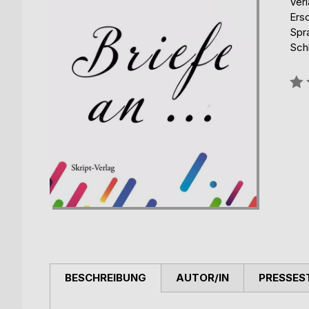
Verl
Ers
Spr
Schl
Bew
0%
BESCHREIBUNG
AUTOR/IN
PRESSES