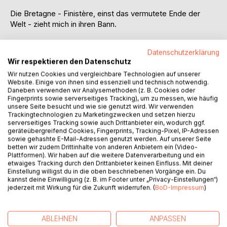
Die Bretagne - Finistère, einst das vermutete Ende der
Welt - zieht mich in ihren Bann.
Gerne beobachte ich das Meer mit seinen aufregenden
Datenschutzerklärung
Gezeiten. Wanderungen entlang der Küste eröffnen die
Wir respektieren den Datenschutz
raue und romantische Schönheit der Natur. Die "alten
Wir nutzen Cookies und vergleichbare Technologien auf unserer
Steine" - Menhire, Allées couvertes, Dolmen und Cairns -
Website. Einige von ihnen sind essenziell und technisch notwendig.
bringen mich zum Staunen und versetzen mich in eine
Daneben verwenden wir Analysemethoden (z. B. Cookies oder
andere Zeit. Seit fast 7000 Jahren geben diese Zeugen
Fingerprints sowie serverseitiges Tracking), um zu messen, wie häufig
unsere Seite besucht und wie sie genutzt wird. Wir verwenden
der Vergangenheit Rätsel auf. Wie kamen die
Trackingtechnologien zu Marketingzwecken und setzen hierzu
tonnenschweren Monolithen hierher? Legenden verstärken
serverseitiges Tracking sowie auch Drittanbieter ein, wodurch ggf.
die an mystischen Momenten reiche Bretagne. Die
geräteübergreifend Cookies, Fingerprints, Tracking-Pixel, IP-Adressen
sowie gehashte E-Mail-Adressen genutzt werden. Auf unserer Seite
Geschichte der vielen Inseln im Golf von Morbihan sowie
betten wir zudem Drittinhalte von anderen Anbietern ein (Video-
die Liebesgeschichte der Menhire Jean und Jeanne finden
Plattformen). Wir haben auf die weitere Datenverarbeitung und ein
sich in bretonischen Sagen wieder. Besonders die Belle-
etwaiges Tracking durch den Drittanbieter keinen Einfluss. Mit deiner
Einstellung willigst du in die oben beschriebenen Vorgänge ein. Du
Île-en-Mer hat mich mit ihrer Schönheit und Einzigartigkeit
kannst deine Einwilligung (z. B. im Footer unter „Privacy-Einstellungen“)
begeistert. Viele Künstler wie Claude Monet oder Paul
jederzeit mit Wirkung für die Zukunft widerrufen. (
BoD-Impressum
)
Gauguin kamen wegen der Farbenpracht und der
Strahlkraft des Lichtes in die Bretagne. Tauchen Sie ein in
meine Geschichten über die erlebenswerte Bretagne.
ABLEHNEN
ANPASSEN