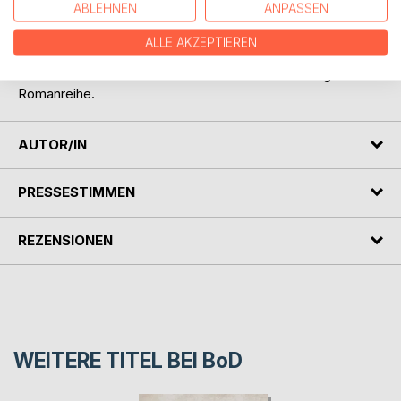
ABLEHNEN
ANPASSEN
und Leidenschaft,
Freundschaft und Verrat rund um einen englischen
ALLE AKZEPTIEREN
Landsitz.
»Brennende Herzen« ist der fünfte Band der erfolgreichen
Romanreihe.
AUTOR/IN
PRESSESTIMMEN
REZENSIONEN
WEITERE TITEL BEI
BoD