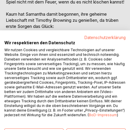
Spiel nicht mit dem Feuer, wenn du es nicht löschen kannst!
Kaum hat Samantha damit begonnen, ihre geheime
Liebschaft mit Timothy Browning zu genießen, da trüben
erste Sorgen das Glück:
Wie wird es ihre Familie aufnehmen, dass es plötzlich einen
Datenschutzerklärung
anderen Mann an ihrer Seite gibt?
Wir respektieren den Datenschutz
Tuschelt das Personal etwa schon darüber?
Wir nutzen Cookies und vergleichbare Technologien auf unserer
Auch Hazel McGregor gibt noch immer keine Ruhe. Die Ex-
Website. Einige von ihnen sind essenziell und technisch notwendig.
Verlobte von Timothy macht Samantha mit ihren
Daneben verwenden wir Analysemethoden (z. B. Cookies oder
Rachefeldzügen das Leben zur Hölle. Wird das denn
Fingerprints sowie serverseitiges Tracking), um zu messen, wie häufig
niemals aufhören?
unsere Seite besucht und wie sie genutzt wird. Wir verwenden
Trackingtechnologien zu Marketingzwecken und setzen hierzu
Michael indes ertrinkt in seiner Verbitterung, und die
serverseitiges Tracking sowie auch Drittanbieter ein, wodurch ggf.
Verständigung mit Samantha hat ihren Tiefpunkt erreicht.
geräteübergreifend Cookies, Fingerprints, Tracking-Pixel, IP-Adressen
Können sie sich einander jemals wieder annähern,
sowie gehashte E-Mail-Adressen genutzt werden. Auf unserer Seite
betten wir zudem Drittinhalte von anderen Anbietern ein (Video-
wenigstens der Kinder wegen?
Plattformen). Wir haben auf die weitere Datenverarbeitung und ein
Und wird es Michael gelingen, seinen Schmerz zu
etwaiges Tracking durch den Drittanbieter keinen Einfluss. Mit deiner
überwinden, den er selbst mit verursacht hat?
Einstellung willigst du in die oben beschriebenen Vorgänge ein. Du
kannst deine Einwilligung (z. B. im Footer unter „Privacy-Einstellungen“)
Da taucht erneut eine Frau aus seiner Vergangenheit auf,
jederzeit mit Wirkung für die Zukunft widerrufen. (
BoD-Impressum
)
und die Ereignisse überschlagen sich ...
CARDINGTON MANOR erzählt in sechs Bänden über Liebe