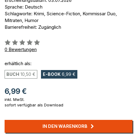
Erscheinungsdatum: 03.07.2026
Sprache: Deutsch
Schlagworte: Krimi, Science-Fiction, Kommissar Duo,
Mitraten, Humor
Barrierefreiheit: Zugänglich
Bewertung::
0%
0
Bewertungen
erhältlich als:
BUCH
10,50 €
E-BOOK
6,99 €
6,99 €
inkl. MwSt.
sofort verfügbar als Download
IN DEN WARENKORB