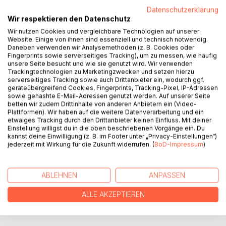
Datenschutzerklärung
Liz's boyfriend Alec finally introduces her to his friends
Wir respektieren den Datenschutz
after keeping their relationship on the down-low. Meeting
Wir nutzen Cookies und vergleichbare Technologien auf unserer
Caden, one of Alec's friends, they get to know each other,
Website. Einige von ihnen sind essenziell und technisch notwendig.
forming a friendship. But what happens when Liz's and
Daneben verwenden wir Analysemethoden (z. B. Cookies oder
Alec's relationship crumbles? Well, ice cream and Caden
Fingerprints sowie serverseitiges Tracking), um zu messen, wie häufig
unsere Seite besucht und wie sie genutzt wird. Wir verwenden
are the solution! Unbeknownst to both of them, they have
Trackingtechnologien zu Marketingzwecken und setzen hierzu
started to fall in love with each other. How will Caden's
serverseitiges Tracking sowie auch Drittanbieter ein, wodurch ggf.
girlfriend Rylee react? And will these two lovers find their
geräteübergreifend Cookies, Fingerprints, Tracking-Pixel, IP-Adressen
sowie gehashte E-Mail-Adressen genutzt werden. Auf unserer Seite
way into each other's arms? Only one way to find out! Read
betten wir zudem Drittinhalte von anderen Anbietern ein (Video-
the book and follow their journey. Heartbreak, breakups,
Plattformen). Wir haben auf die weitere Datenverarbeitung und ein
love, and ice cream won't be missed!
etwaiges Tracking durch den Drittanbieter keinen Einfluss. Mit deiner
Einstellung willigst du in die oben beschriebenen Vorgänge ein. Du
kannst deine Einwilligung (z. B. im Footer unter „Privacy-Einstellungen“)
jederzeit mit Wirkung für die Zukunft widerrufen. (
BoD-Impressum
)
AUTOR/IN
PRESSESTIMMEN
ABLEHNEN
ANPASSEN
ALLE AKZEPTIEREN
REZENSIONEN