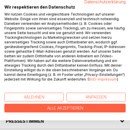
Datenschutzerklärung
Wir respektieren den Datenschutz
Wir nutzen Cookies und vergleichbare Technologien auf unserer
Eine Flucht ohne Entkommen und das Spiel mit dem Feuer
Website. Einige von ihnen sind essenziell und technisch notwendig.
Untersuchungshäftling Eric kann sein Glück nicht fassen.
Daneben verwenden wir Analysemethoden (z. B. Cookies oder
Kaum aus dem Knast getürmt, läuft er an einer Tankstelle
Fingerprints sowie serverseitiges Tracking), um zu messen, wie häufig
unsere Seite besucht und wie sie genutzt wird. Wir verwenden
Jen über den Weg - Mitten in der Nacht, irgendwo im
Trackingtechnologien zu Marketingzwecken und setzen hierzu
Nirgendwo, offensichtlich gut bei Kasse und in einer für sie
serverseitiges Tracking sowie auch Drittanbieter ein, wodurch ggf.
ziemlich blöden Lage. Er beschließt, ihr zu helfen; hält er
geräteübergreifend Cookies, Fingerprints, Tracking-Pixel, IP-Adressen
sowie gehashte E-Mail-Adressen genutzt werden. Auf unserer Seite
den hübschen Goldesel doch für die perfekte Möglichkeit,
betten wir zudem Drittinhalte von anderen Anbietern ein (Video-
Texas so schnell wie möglich hinter sich zu lassen. Mit ihrer
Plattformen). Wir haben auf die weitere Datenverarbeitung und ein
Kohle und ihrem Auto. Aber Eric unterschätzt Jen. Ein
etwaiges Tracking durch den Drittanbieter keinen Einfluss. Mit deiner
Einstellung willigst du in die oben beschriebenen Vorgänge ein. Du
Fehler! Für ihre Freiheit kämpft sie nämlich auch mit unfairen
kannst deine Einwilligung (z. B. im Footer unter „Privacy-Einstellungen“)
Mitteln und scheint dafür einen guten Grund zu haben ...
jederzeit mit Wirkung für die Zukunft widerrufen. (
BoD-Impressum
)
Das explosive und gefährlich heiße Katz-und-Maus-Spiel
beginnt. Und nur einer kann es gewinnen.
ABLEHNEN
ANPASSEN
AUTOR/IN
ALLE AKZEPTIEREN
PRESSESTIMMEN