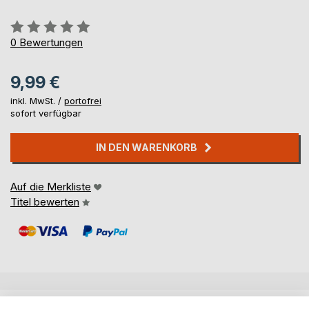
Bewertung::
0%
0
Bewertungen
9,99 €
inkl. MwSt. /
portofrei
sofort verfügbar
IN DEN WARENKORB
Auf die Merkliste
Titel bewerten
BESCHREIBUNG