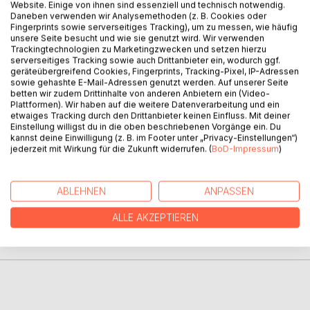
Website. Einige von ihnen sind essenziell und technisch notwendig.
Daneben verwenden wir Analysemethoden (z. B. Cookies oder
Fingerprints sowie serverseitiges Tracking), um zu messen, wie häufig
BESCHREIBUNG
unsere Seite besucht und wie sie genutzt wird. Wir verwenden
Trackingtechnologien zu Marketingzwecken und setzen hierzu
serverseitiges Tracking sowie auch Drittanbieter ein, wodurch ggf.
Ein Tatsachen-Roman des Ulmer Freidenkers Heinz
geräteübergreifend Cookies, Fingerprints, Tracking-Pixel, IP-Adressen
sowie gehashte E-Mail-Adressen genutzt werden. Auf unserer Seite
Feuchter über sein Leben in Marokko in den Jahren 1962 -
betten wir zudem Drittinhalte von anderen Anbietern ein (Video-
1965
Plattformen). Wir haben auf die weitere Datenverarbeitung und ein
aufgefunden und neu bearbeitet von der Tochter Claudia
etwaiges Tracking durch den Drittanbieter keinen Einfluss. Mit deiner
Feuchter
Einstellung willigst du in die oben beschriebenen Vorgänge ein. Du
kannst deine Einwilligung (z. B. im Footer unter „Privacy-Einstellungen“)
jederzeit mit Wirkung für die Zukunft widerrufen. (
BoD-Impressum
)
AUTOR/IN
ABLEHNEN
ANPASSEN
PRESSESTIMMEN
ALLE AKZEPTIEREN
REZENSIONEN