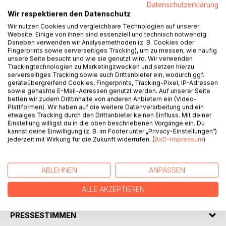
Datenschutzerklärung
Wir respektieren den Datenschutz
Wir nutzen Cookies und vergleichbare Technologien auf unserer
Website. Einige von ihnen sind essenziell und technisch notwendig.
Daneben verwenden wir Analysemethoden (z. B. Cookies oder
Fingerprints sowie serverseitiges Tracking), um zu messen, wie häufig
unsere Seite besucht und wie sie genutzt wird. Wir verwenden
BESCHREIBUNG
Trackingtechnologien zu Marketingzwecken und setzen hierzu
serverseitiges Tracking sowie auch Drittanbieter ein, wodurch ggf.
geräteübergreifend Cookies, Fingerprints, Tracking-Pixel, IP-Adressen
sowie gehashte E-Mail-Adressen genutzt werden. Auf unserer Seite
Wir waren uns ganz sicher. Eine böse Blume war in
betten wir zudem Drittinhalte von anderen Anbietern ein (Video-
Bougoslavien aufgetaucht und hatte unseren
Plattformen). Wir haben auf die weitere Datenverarbeitung und ein
etwaiges Tracking durch den Drittanbieter keinen Einfluss. Mit deiner
Klassenkameraden infiziert. Aber keiner wollte uns glauben!
Einstellung willigst du in die oben beschriebenen Vorgänge ein. Du
Und dann stand ja auch noch der Ausflug in die
kannst deine Einwilligung (z. B. im Footer unter „Privacy-Einstellungen“)
Menschenwelt vor der Tür. Den durften wir auf keinen Fall
jederzeit mit Wirkung für die Zukunft widerrufen. (
BoD-Impressum
)
verpassen! Nur was hatte der schwarze Kater als nächstes
vor? Und konnten wir seine bösen Pläne verhindern?
ABLEHNEN
ANPASSEN
AUTOR/IN
ALLE AKZEPTIEREN
PRESSESTIMMEN