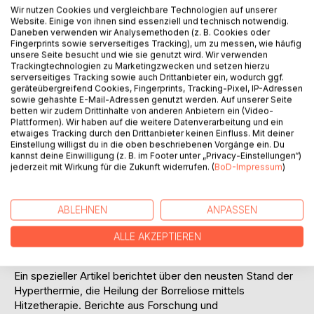
Müdigkeit, Schwindel, Missempfindungen und zum
Wir nutzen Cookies und vergleichbare Technologien auf unserer
Website. Einige von ihnen sind essenziell und technisch notwendig.
vielbeklagten Erschöpfungssyndrom (Fatigue).
Daneben verwenden wir Analysemethoden (z. B. Cookies oder
Probiotika und Präbiotika
Fingerprints sowie serverseitiges Tracking), um zu messen, wie häufig
Die Behandlungsmethoden der Schulmedizin bevorzugen
unsere Seite besucht und wie sie genutzt wird. Wir verwenden
Trackingtechnologien zu Marketingzwecken und setzen hierzu
unterschiedliche Antibiotika, die das Gleichgewicht der
serverseitiges Tracking sowie auch Drittanbieter ein, wodurch ggf.
Darmflora stören und damit auch das Immunsystem
geräteübergreifend Cookies, Fingerprints, Tracking-Pixel, IP-Adressen
hemmen. Nicht nur "böse Buben" werden vernichtet,
sowie gehashte E-Mail-Adressen genutzt werden. Auf unserer Seite
betten wir zudem Drittinhalte von anderen Anbietern ein (Video-
sondern auch die "guten Bakterien" in Bedrängnis
Plattformen). Wir haben auf die weitere Datenverarbeitung und ein
gebracht. Auf 52 Seiten empfehlen Ärzte, Wissenschaftler,
etwaiges Tracking durch den Drittanbieter keinen Einfluss. Mit deiner
Heilpraktiker und Patienten, wie sich diese Darmdysbiose
Einstellung willigst du in die oben beschriebenen Vorgänge ein. Du
kannst deine Einwilligung (z. B. im Footer unter „Privacy-Einstellungen“)
korrigieren lässt, wie man schon zu Beginn der Antibiose
jederzeit mit Wirkung für die Zukunft widerrufen. (
BoD-Impressum
)
mit Probiotika positiv gegensteuern kann und was man
selbst alles tun kann, um sein Mikrobiom (Gesamtheit aller
auf und im Menschen siedelnden Bakterien, Viren, Pilze)
ABLEHNEN
ANPASSEN
stabil zu halten und nach der Therapie wieder in gesunde
Balance zu bringen.
ALLE AKZEPTIEREN
Hyperthermie – und Pillen, die die Pharmaindustrie glücklich
machen
Ein spezieller Artikel berichtet über den neusten Stand der
Hyperthermie, die Heilung der Borreliose mittels
Hitzetherapie. Berichte aus Forschung und