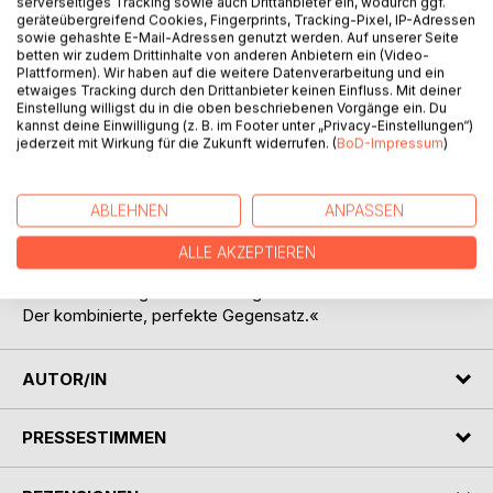
serverseitiges Tracking sowie auch Drittanbieter ein, wodurch ggf.
geräteübergreifend Cookies, Fingerprints, Tracking-Pixel, IP-Adressen
sowie gehashte E-Mail-Adressen genutzt werden. Auf unserer Seite
BESCHREIBUNG
betten wir zudem Drittinhalte von anderen Anbietern ein (Video-
Plattformen). Wir haben auf die weitere Datenverarbeitung und ein
etwaiges Tracking durch den Drittanbieter keinen Einfluss. Mit deiner
Eine Straße. Zwei Unbekannte. Unendliche Gespräche, die
Einstellung willigst du in die oben beschriebenen Vorgänge ein. Du
kannst deine Einwilligung (z. B. im Footer unter „Privacy-Einstellungen“)
sich noch weit nach Mitternacht von der Stille der Nacht
jederzeit mit Wirkung für die Zukunft widerrufen. (
BoD-Impressum
)
abheben. Gedankenfetzen, die in den Himmel empor
steigen. Nächtliche Dunkelheit, die es ermöglicht alles sein
zu können.
ABLEHNEN
ANPASSEN
»Nein, so wie das Meer. Unglaublich weit und schön. Mit
ALLE AKZEPTIEREN
Höhen und Tiefen. Mit seichten und gefährlichen Stellen.
Mit einer beruhigenden Wirkung und mit tosenden Wellen.
Der kombinierte, perfekte Gegensatz.«
AUTOR/IN
PRESSESTIMMEN