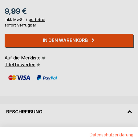
9,99 €
inkl. MwSt. /
portofrei
sofort verfügbar
IN DEN WARENKORB
Auf die Merkliste
Titel bewerten
BESCHREIBUNG
Das moderne Kreuzfahrttagebuch mit dem Namen "bon
Datenschutzerklärung
voyage" ist ein formschönes und stylisches Schreibbuch