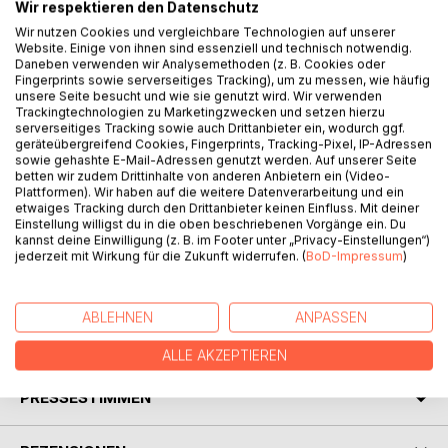
Wir respektieren den Datenschutz
für den Traumurlaub. Es bietet sich als Geschenk an, um
Wir nutzen Cookies und vergleichbare Technologien auf unserer
liebe Menschen in den Erholungsurlaub zu verabschieden
Website. Einige von ihnen sind essenziell und technisch notwendig.
und mit diesem Tagebuch zu beschenken. Natürlich kann
Daneben verwenden wir Analysemethoden (z. B. Cookies oder
sich auch die Urlauberin bzw. der Urlauber dieses
Fingerprints sowie serverseitiges Tracking), um zu messen, wie häufig
unsere Seite besucht und wie sie genutzt wird. Wir verwenden
Urlaubstagebuch selbst kaufen, um gezielt elementare
Trackingtechnologien zu Marketingzwecken und setzen hierzu
Urlaubserfahrungen einzutragen und somit für die Ewigkeit
serverseitiges Tracking sowie auch Drittanbieter ein, wodurch ggf.
festzuhalten. In vorgefertigten Feldern und
geräteübergreifend Cookies, Fingerprints, Tracking-Pixel, IP-Adressen
Seitenbereichen können in wenigen Minuten schöne und
sowie gehashte E-Mail-Adressen genutzt werden. Auf unserer Seite
betten wir zudem Drittinhalte von anderen Anbietern ein (Video-
amüsante Hocherlebnisse des Urlaubs eingetragen werden
Plattformen). Wir haben auf die weitere Datenverarbeitung und ein
und/oder Tickets, Postkarten, Fotos etc. eingeklebt
etwaiges Tracking durch den Drittanbieter keinen Einfluss. Mit deiner
werden. Somit entsteht ein lebendiges Erinnerungsalbum
Einstellung willigst du in die oben beschriebenen Vorgänge ein. Du
kannst deine Einwilligung (z. B. im Footer unter „Privacy-Einstellungen“)
des jeweiligen Traumurlaubs, an dem man noch sehr lange
jederzeit mit Wirkung für die Zukunft widerrufen. (
BoD-Impressum
)
Freude finden wird. Insofern bleibt nur eines zu wünschen:
"Schiff Ahoi" und auf in den Traumurlaub!
ABLEHNEN
ANPASSEN
AUTOR/IN
ALLE AKZEPTIEREN
PRESSESTIMMEN