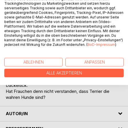
Trackingtechnologien zu Marketingzwecken und setzen hierzu
serverseitiges Tracking sowie auch Drittanbieter ein, wodurch ggf.
geräteübergreifend Cookies, Fingerprints, Tracking-Pixel, IP-Adressen
sowie gehashte E-Mail-Adressen genutzt werden. Auf unserer Seite
betten wir zudem Drittinhalte von anderen Anbietern ein (Video-
Plattformen). Wir haben auf die weitere Datenverarbeitung und ein
etwaiges Tracking durch den Drittanbieter keinen Einfluss. Mit deiner
BESCHREIBUNG
Einstellung willigst du in die oben beschriebenen Vorgänge ein. Du
kannst deine Einwilligung (z. B. im Footer unter „Privacy-Einstellungen“)
jederzeit mit Wirkung für die Zukunft widerrufen. (
BoD-Impressum
)
Bolle, ein gestandener Jack-Russell, hat in seinem Leben
immer wieder einen neuen Dackel in sein Zuhause dazu
bekommen.
ABLEHNEN
ANPASSEN
Hier erzählt er mit viel Humor von seinen täglichen
Verständigungsschwierigkeiten mit den Dackeltieren.
ALLE AKZEPTIEREN
Seiner Meinung nach hat Frauchen einen absoluten
Dackeltick.
Hat Frauchen denn nicht verstanden, dass Terrier die
wahren Hunde sind?
AUTOR/IN