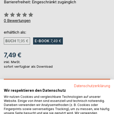
Barrierefreiheit: Eingeschränkt zugänglich
Bewertung::
0%
0
Bewertungen
erhältlich als:
BUCH
11,95 €
E-BOOK
7,49 €
7,49 €
inkl. MwSt.
sofort verfügbar als Download
IN DEN WARENKORB
Datenschutzerklärung
Wir respektieren den Datenschutz
Wir nutzen Cookies und vergleichbare Technologien auf unserer
Auf die Merkliste
Website. Einige von ihnen sind essenziell und technisch notwendig.
Titel bewerten
Daneben verwenden wir Analysemethoden (z. B. Cookies oder
Fingerprints sowie serverseitiges Tracking), um zu messen, wie häufig
unsere Seite besucht und wie sie genutzt wird. Wir verwenden