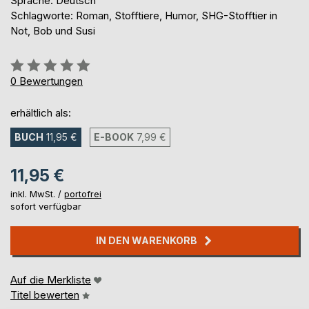
Sprache: Deutsch
Schlagworte: Roman, Stofftiere, Humor, SHG-Stofftier in
Not, Bob und Susi
Bewertung::
0%
0
Bewertungen
erhältlich als:
BUCH
11,95 €
E-BOOK
7,99 €
11,95 €
inkl. MwSt. /
portofrei
sofort verfügbar
IN DEN WARENKORB
Auf die Merkliste
Titel bewerten