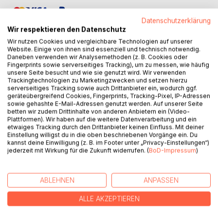
Datenschutzerklärung
Wir respektieren den Datenschutz
Wir nutzen Cookies und vergleichbare Technologien auf unserer
Website. Einige von ihnen sind essenziell und technisch notwendig.
Daneben verwenden wir Analysemethoden (z. B. Cookies oder
BESCHREIBUNG
Fingerprints sowie serverseitiges Tracking), um zu messen, wie häufig
unsere Seite besucht und wie sie genutzt wird. Wir verwenden
Trackingtechnologien zu Marketingzwecken und setzen hierzu
serverseitiges Tracking sowie auch Drittanbieter ein, wodurch ggf.
Bob und Susi bestehen auch in der kalten Winterzeit viele
geräteübergreifend Cookies, Fingerprints, Tracking-Pixel, IP-Adressen
Abenteuer. Sie erkunden unermüdlich und in gewohnter
sowie gehashte E-Mail-Adressen genutzt werden. Auf unserer Seite
betten wir zudem Drittinhalte von anderen Anbietern ein (Video-
Weise neugierig die Welt. Dabei machen sie sogar nicht
Plattformen). Wir haben auf die weitere Datenverarbeitung und ein
einmal vor einer Flusskreuzfahrt auf dem Rhein halt. Sie
etwaiges Tracking durch den Drittanbieter keinen Einfluss. Mit deiner
lernen auf ihren Touren viele Freunde kennen. Und nicht nur
Einstellung willigst du in die oben beschriebenen Vorgänge ein. Du
kannst deine Einwilligung (z. B. im Footer unter „Privacy-Einstellungen“)
das, sie betätigen sich verstärkt in ihrer Selbsthilfegruppe
jederzeit mit Wirkung für die Zukunft widerrufen. (
BoD-Impressum
)
"SHG-Stofftier in Not" und helfen vielen anderen
Stofftieren. Erleben Sie mit Bob und Susi fantastische und
lustige Abenteuer. Begleiten Sie sie auf ihrer Reise auch
ABLEHNEN
ANPASSEN
durch die Weihnachtszeit.
ALLE AKZEPTIEREN
AUTOR/IN