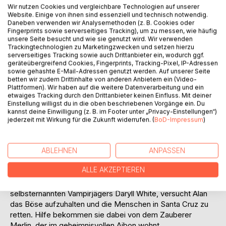
Titel bewerten
Wir nutzen Cookies und vergleichbare Technologien auf unserer
Website. Einige von ihnen sind essenziell und technisch notwendig.
Daneben verwenden wir Analysemethoden (z. B. Cookies oder
Fingerprints sowie serverseitiges Tracking), um zu messen, wie häufig
unsere Seite besucht und wie sie genutzt wird. Wir verwenden
Trackingtechnologien zu Marketingzwecken und setzen hierzu
serverseitiges Tracking sowie auch Drittanbieter ein, wodurch ggf.
geräteübergreifend Cookies, Fingerprints, Tracking-Pixel, IP-Adressen
sowie gehashte E-Mail-Adressen genutzt werden. Auf unserer Seite
BESCHREIBUNG
betten wir zudem Drittinhalte von anderen Anbietern ein (Video-
Plattformen). Wir haben auf die weitere Datenverarbeitung und ein
etwaiges Tracking durch den Drittanbieter keinen Einfluss. Mit deiner
Einstellung willigst du in die oben beschriebenen Vorgänge ein. Du
Horrorfilme, Vampire und alles Unerklärliche. Das sind
kannst deine Einwilligung (z. B. im Footer unter „Privacy-Einstellungen“)
Themen, die den jungen Alan Beckster faszinieren. Als er
jederzeit mit Wirkung für die Zukunft widerrufen. (
BoD-Impressum
)
mit seiner Mutter in den kleinen Küstenort Santa Cruz zieht,
merkt er allerdings schnell, dass die schlimmsten
Phantasien wahr werden können. Was er dort erlebt, stellt
ABLEHNEN
ANPASSEN
sein gesamtes Leben auf den Kopf, denn der kleine
ALLE AKZEPTIEREN
Küstenort wird von einer unheimlichen Präsenz
heimgesucht. Mit Hilfe des Comicverkäufers und
selbsternannten Vampirjägers Daryll White, versucht Alan
das Böse aufzuhalten und die Menschen in Santa Cruz zu
retten. Hilfe bekommen sie dabei von dem Zauberer
Merlin, der im geheimnisvollen Aibon wohnt.