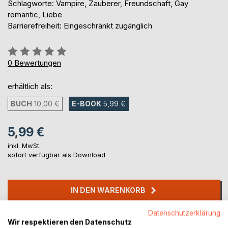
Schlagworte: Vampire, Zauberer, Freundschaft, Gay
romantic, Liebe
Barrierefreiheit: Eingeschränkt zugänglich
Bewertung::
0%
0
Bewertungen
erhältlich als:
BUCH
10,00 €
E-BOOK
5,99 €
5,99 €
inkl. MwSt.
sofort verfügbar als Download
IN DEN WARENKORB
Datenschutzerklärung
Auf die Merkliste
Wir respektieren den Datenschutz