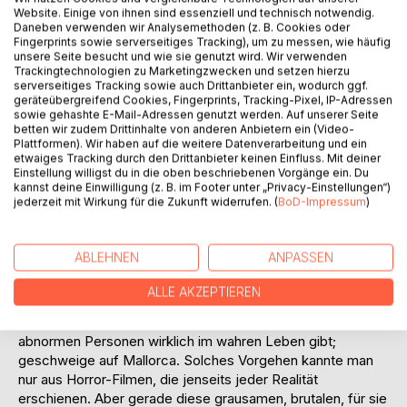
Website. Einige von ihnen sind essenziell und technisch notwendig.
Daneben verwenden wir Analysemethoden (z. B. Cookies oder
BESCHREIBUNG
Fingerprints sowie serverseitiges Tracking), um zu messen, wie häufig
unsere Seite besucht und wie sie genutzt wird. Wir verwenden
Trackingtechnologien zu Marketingzwecken und setzen hierzu
serverseitiges Tracking sowie auch Drittanbieter ein, wodurch ggf.
Die größte Entscheidung deines Lebens liegt darin, dass
geräteübergreifend Cookies, Fingerprints, Tracking-Pixel, IP-Adressen
du dein Leben ändern kannst, indem du deine
sowie gehashte E-Mail-Adressen genutzt werden. Auf unserer Seite
betten wir zudem Drittinhalte von anderen Anbietern ein (Video-
Geisteshaltung änderst.
Plattformen). Wir haben auf die weitere Datenverarbeitung und ein
Albert Schweitzer
etwaiges Tracking durch den Drittanbieter keinen Einfluss. Mit deiner
Philipe Jorges, ist Leiter der Abteilung für besondere und
Einstellung willigst du in die oben beschriebenen Vorgänge ein. Du
schwere Kapitalverbrechen der Brigada de investigacíon
kannst deine Einwilligung (z. B. im Footer unter „Privacy-Einstellungen“)
jederzeit mit Wirkung für die Zukunft widerrufen. (
BoD-Impressum
)
criminal in Palma. Ein albanischer Clan, welcher in alle
Kapitalverbrechen verwickelt ist, macht ihm neben den
Ermittlungen zum Tod von Paola Carcían, die Frau eines
ABLEHNEN
ANPASSEN
ermordeten Staatsanwaltes, machen ihm das Leben
schwer.
ALLE AKZEPTIEREN
Unmenschliches tritt zutage, dass selbst ihn an den Rand
des Erträglichen führt. Er ahnte nie, dass es solche
abnormen Personen wirklich im wahren Leben gibt;
geschweige auf Mallorca. Solches Vorgehen kannte man
nur aus Horror-Filmen, die jenseits jeder Realität
erschienen. Aber gerade diese grausamen, brutalen, für sie