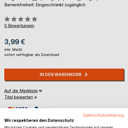
Barrierefreiheit: Eingeschränkt zugänglich
Bewertung::
0%
0
Bewertungen
3,99 €
inkl. MwSt.
sofort verfügbar als Download
IN DEN WARENKORB
Auf die Merkliste
Titel bewerten
Datenschutzerklärung
Wir respektieren den Datenschutz
Wir nutzen Cookies und vergleichbare Technologien auf unserer