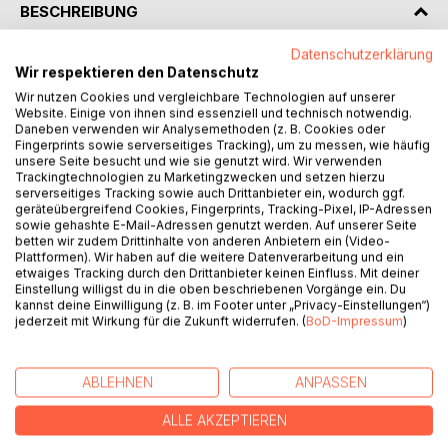
BESCHREIBUNG
Datenschutzerklärung
Er gibt dir, was du suchst, und nimmt dir alles.
Wir respektieren den Datenschutz
Wir nutzen Cookies und vergleichbare Technologien auf unserer
---
Website. Einige von ihnen sind essenziell und technisch notwendig.
Daneben verwenden wir Analysemethoden (z. B. Cookies oder
Fingerprints sowie serverseitiges Tracking), um zu messen, wie häufig
In Köln werden mehrere Frauen tot aufgefunden. Alle
unsere Seite besucht und wie sie genutzt wird. Wir verwenden
wurden mit einem Gürtel erdrosselt - und alle hatten kurz
Trackingtechnologien zu Marketingzwecken und setzen hierzu
serverseitiges Tracking sowie auch Drittanbieter ein, wodurch ggf.
zuvor eine heimliche Affäre. Zufall scheint ausgeschlossen,
geräteübergreifend Cookies, Fingerprints, Tracking-Pixel, IP-Adressen
doch eine Verbindung zwischen den Opfern ist nicht
sowie gehashte E-Mail-Adressen genutzt werden. Auf unserer Seite
erkennbar.
betten wir zudem Drittinhalte von anderen Anbietern ein (Video-
Kommissarin Katharina Winkler und ihr Kollege Sebastian
Plattformen). Wir haben auf die weitere Datenverarbeitung und ein
etwaiges Tracking durch den Drittanbieter keinen Einfluss. Mit deiner
Fischer stehen vor einem Rätsel. Die Frauen führen
Einstellung willigst du in die oben beschriebenen Vorgänge ein. Du
unterschiedliche Leben, bewegen sich in verschiedenen
kannst deine Einwilligung (z. B. im Footer unter „Privacy-Einstellungen“)
Kreisen und hinterlassen kaum verwertbare Spuren. Doch
jederzeit mit Wirkung für die Zukunft widerrufen. (
BoD-Impressum
)
je tiefer die Ermittler graben, desto mehr stoßen sie auf
Widersprüche, Lügen und verborgene Abgründe.
ABLEHNEN
ANPASSEN
Während die Zahl der Toten steigt, wird klar: Sie jagen
einen Täter, der Vertrauen zur Waffe macht - und ihnen
ALLE AKZEPTIEREN
immer einen Schritt voraus ist.