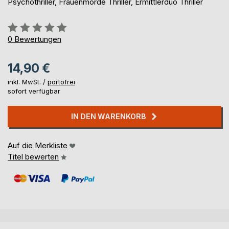
Psychothriller, Frauenmorde Thriller, Ermittlerduo Thriller
Bewertung::
0%
0
Bewertungen
14,90 €
inkl. MwSt. /
portofrei
sofort verfügbar
IN DEN WARENKORB
Auf die Merkliste
Titel bewerten