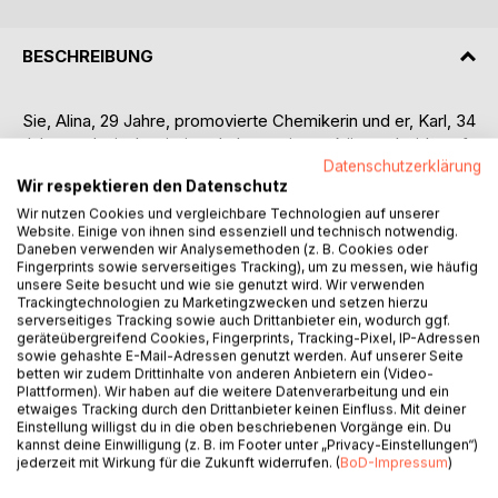
BESCHREIBUNG
Sie, Alina, 29 Jahre, promovierte Chemikerin und er, Karl, 34
Jahre und wissbegieriger Laborassistent können beide auf
erstrebenswerte, berufliche Erfolge zurückblicken. Sie sind
Datenschutzerklärung
Wir respektieren den Datenschutz
ein verliebtes Paar, das aus einer absurden Laune heraus
ein waghalsiges, abenteuerliches Spiel beginnt. Beide
Wir nutzen Cookies und vergleichbare Technologien auf unserer
Website. Einige von ihnen sind essenziell und technisch notwendig.
nützen ihre hervorragenden Kenntnisse und Fähigkeiten, um
Daneben verwenden wir Analysemethoden (z. B. Cookies oder
unschuldige Menschen zu überfallen und zu berauben.
Fingerprints sowie serverseitiges Tracking), um zu messen, wie häufig
Erzielte Erfolge verleiten sie zu ausgefallenen kriminellen
unsere Seite besucht und wie sie genutzt wird. Wir verwenden
Trackingtechnologien zu Marketingzwecken und setzen hierzu
Handlungen und schrecken selbst vor Totschlag nicht
serverseitiges Tracking sowie auch Drittanbieter ein, wodurch ggf.
zurück. Siegesgewiss bluffen sie erfahrene Polizisten und
geräteübergreifend Cookies, Fingerprints, Tracking-Pixel, IP-Adressen
Kriminaltechniker und stellen sie unentwegt vor unlösbare
sowie gehashte E-Mail-Adressen genutzt werden. Auf unserer Seite
betten wir zudem Drittinhalte von anderen Anbietern ein (Video-
Aufgaben. Der Täter hinterlässt Schuhabdrücke von
Plattformen). Wir haben auf die weitere Datenverarbeitung und ein
Modellen, die es gar nicht gibt. Die KTU findet zwar die
etwaiges Tracking durch den Drittanbieter keinen Einfluss. Mit deiner
DNA-Spuren des Täters, doch der sitzt zur Tatzeit in
Einstellung willigst du in die oben beschriebenen Vorgänge ein. Du
kannst deine Einwilligung (z. B. im Footer unter „Privacy-Einstellungen“)
Polizeigewahrsam. Wieder ein Bluff? Oberkommissar Wulff
jederzeit mit Wirkung für die Zukunft widerrufen. (
BoD-Impressum
)
ist ratlos und sein Team kurz davor, die Hoffnung
aufzugeben, die Kunsträuber jemals zu finden.