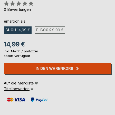
Bewertung::
0%
0
Bewertungen
erhältlich als:
BUCH
14,99 €
E-BOOK
9,99 €
14,99 €
inkl. MwSt. /
portofrei
sofort verfügbar
IN DEN WARENKORB
Auf die Merkliste
Titel bewerten