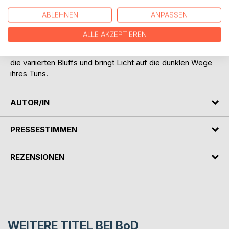
Der klare Blick von Alina und Karl ist ihrer Sucht nach Beute
ABLEHNEN
ANPASSEN
gewichen und trotzdem sind beide überzeugt, nicht
gefasst werden zu können. Wie soll ihnen das aber
ALLE AKZEPTIEREN
gelingen?
Letztlich sitzt die Staatsgewalt am längeren Hebel, erkennt
die variierten Bluffs und bringt Licht auf die dunklen Wege
ihres Tuns.
AUTOR/IN
PRESSESTIMMEN
REZENSIONEN
WEITERE TITEL BEI
BoD