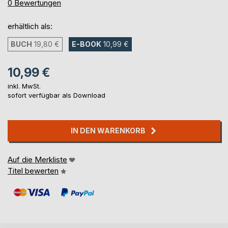
0%
0
Bewertungen
erhältlich als:
BUCH
19,80 €
E-BOOK
10,99 €
10,99 €
inkl. MwSt.
sofort verfügbar als Download
IN DEN WARENKORB
Auf die Merkliste
Titel bewerten