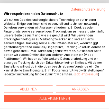
Datenschutzerklärung
BESCHREIBUNG
Wir respektieren den Datenschutz
Wir nutzen Cookies und vergleichbare Technologien auf unserer
Der kabbalistische Lebensbaum ist eine ca. 40-teilige
Website. Einige von ihnen sind essenziell und technisch notwendig.
Daneben verwenden wir Analysemethoden (z. B. Cookies oder
Struktur, die sich in allen Dingen wiederfindet. Alle Dinge
Fingerprints sowie serverseitiges Tracking), um zu messen, wie häufig
sind entsprechend dieser Struktur aufgebaut: vom
unsere Seite besucht und wie sie genutzt wird. Wir verwenden
Staubsauger bis zur Galaxie, von den Chakren bis zur
Trackingtechnologien zu Marketingzwecken und setzen hierzu
serverseitiges Tracking sowie auch Drittanbieter ein, wodurch ggf.
deutschen Verfassung, und von der Evolution der Einzeller
geräteübergreifend Cookies, Fingerprints, Tracking-Pixel, IP-Adressen
bis hin zur Vektormathematik.
sowie gehashte E-Mail-Adressen genutzt werden. Auf unserer Seite
betten wir zudem Drittinhalte von anderen Anbietern ein (Video-
Plattformen). Wir haben auf die weitere Datenverarbeitung und ein
In diesem ersten der drei Bände von "Blüten des
etwaiges Tracking durch den Drittanbieter keinen Einfluss. Mit deiner
Lebensbaumes" wird diese grundlegende Struktur aller
Einstellung willigst du in die oben beschriebenen Vorgänge ein. Du
Dinge detailliert beschrieben und anhand von vielen
kannst deine Einwilligung (z. B. im Footer unter „Privacy-Einstellungen“)
jederzeit mit Wirkung für die Zukunft widerrufen. (
BoD-Impressum
)
Beispielen erläutert.
Diese Struktur beruht im Gegensatz zu der üblichen
ABLEHNEN
ANPASSEN
kausalen Logik auf der Logik der Analogie - diese noch am
ehesten aus Hermann Hesses "Glasperlenspiel" bekannte
ALLE AKZEPTIEREN
Sichtweise vergleicht und untersucht den Aufbau der
Dinge, der in allem, was sich in unserer Welt finden läßt,