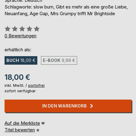
Sprache: Deutsch
Schlagworte: slow burn, Gibt es mehr als eine große Liebe,
Neuanfang, Age Gap, Mrs Grumpy trifft Mr Brightside
Bewertung::
0%
0
Bewertungen
erhältlich als:
BUCH
18,00 €
E-BOOK
9,99 €
18,00 €
inkl. MwSt. /
portofrei
sofort verfügbar
IN DEN WARENKORB
Auf die Merkliste
Titel bewerten