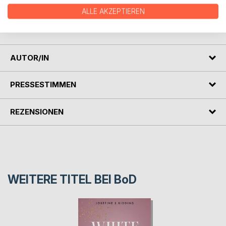
feststellt, dass Em und er nach wie vor auf einer
ALLE AKZEPTIEREN
Wellenlänge sind, legt sich Leo ins Zeug und wähnt sich
endlich am Ziel.
AUTOR/IN
PRESSESTIMMEN
REZENSIONEN
WEITERE TITEL BEI
BoD