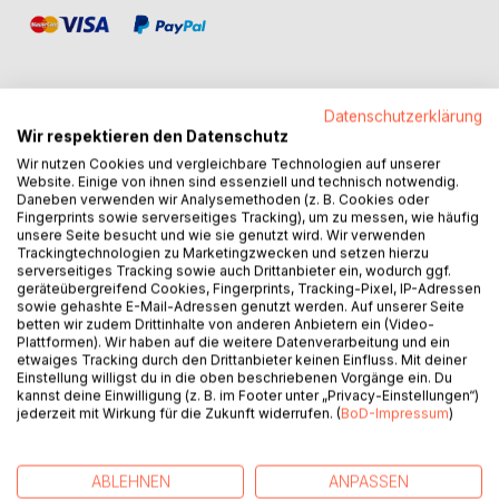
Datenschutzerklärung
Wir respektieren den Datenschutz
BESCHREIBUNG
Wir nutzen Cookies und vergleichbare Technologien auf unserer
Website. Einige von ihnen sind essenziell und technisch notwendig.
Daneben verwenden wir Analysemethoden (z. B. Cookies oder
Nach dem Ende ihrer Affäre mit Leo ist Ablenkung das
Fingerprints sowie serverseitiges Tracking), um zu messen, wie häufig
neue Motto von Em. Sie kümmert sich rührend um Fiona
unsere Seite besucht und wie sie genutzt wird. Wir verwenden
Trackingtechnologien zu Marketingzwecken und setzen hierzu
und bemerkt dabei nicht, dass sie damit ihrer eigenen
serverseitiges Tracking sowie auch Drittanbieter ein, wodurch ggf.
Zukunft im Weg steht. Als Timothy ihr einen Job anbietet,
geräteübergreifend Cookies, Fingerprints, Tracking-Pixel, IP-Adressen
nimmt sie diesen an und realisiert, dass ihre Zeit in Albury
sowie gehashte E-Mail-Adressen genutzt werden. Auf unserer Seite
betten wir zudem Drittinhalte von anderen Anbietern ein (Video-
langsam dem Ende zugeht.
Plattformen). Wir haben auf die weitere Datenverarbeitung und ein
Endlich läuft Ems Leben wieder in die richtige Richtung. Bis
etwaiges Tracking durch den Drittanbieter keinen Einfluss. Mit deiner
sie auf der Hochzeit von Paul und Timothy auf Leo trifft und
Einstellung willigst du in die oben beschriebenen Vorgänge ein. Du
kannst deine Einwilligung (z. B. im Footer unter „Privacy-Einstellungen“)
Em bemerkt, dass er ihr mehr bedeutet, als sie zugeben
jederzeit mit Wirkung für die Zukunft widerrufen. (
BoD-Impressum
)
will.
Beruflich könnte es für Leo nicht besser laufen, doch privat
hängt sein Herz immer noch an Em, die bisher jeglichen
ABLEHNEN
ANPASSEN
Kontakt mit ihm vermieden hat. Als er an der Hochzeit