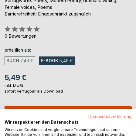
Schlagworte: Poetry, Modern Poetry, dramatic writing,
Female voices, Poems
Barrierefreiheit: Eingeschränkt zugänglich
Bewertung::
0%
0
Bewertungen
erhältlich als:
BUCH
7,49 €
E-BOOK
5,49 €
5,49 €
inkl. MwSt.
sofort verfügbar als Download
IN DEN WARENKORB
Datenschutzerklärung
Wir respektieren den Datenschutz
Auf die Merkliste
Wir nutzen Cookies und vergleichbare Technologien auf unserer
Website. Einige von ihnen sind essenziell und technisch notwendig.