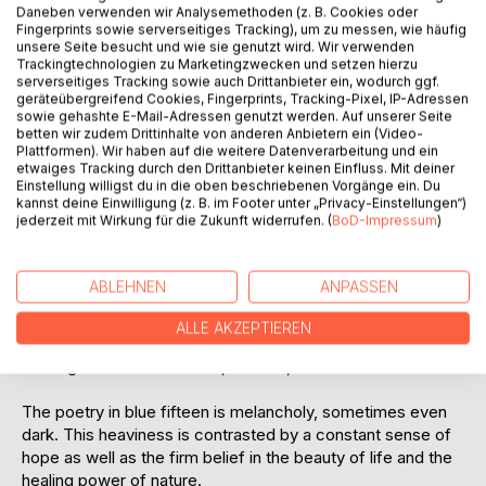
Titel bewerten
Daneben verwenden wir Analysemethoden (z. B. Cookies oder
Fingerprints sowie serverseitiges Tracking), um zu messen, wie häufig
unsere Seite besucht und wie sie genutzt wird. Wir verwenden
Trackingtechnologien zu Marketingzwecken und setzen hierzu
serverseitiges Tracking sowie auch Drittanbieter ein, wodurch ggf.
geräteübergreifend Cookies, Fingerprints, Tracking-Pixel, IP-Adressen
sowie gehashte E-Mail-Adressen genutzt werden. Auf unserer Seite
betten wir zudem Drittinhalte von anderen Anbietern ein (Video-
Plattformen). Wir haben auf die weitere Datenverarbeitung und ein
BESCHREIBUNG
etwaiges Tracking durch den Drittanbieter keinen Einfluss. Mit deiner
Einstellung willigst du in die oben beschriebenen Vorgänge ein. Du
kannst deine Einwilligung (z. B. im Footer unter „Privacy-Einstellungen“)
jederzeit mit Wirkung für die Zukunft widerrufen. (
BoD-Impressum
)
blue fifteen is a collection of poetry that spans 15 years and
features early poems as well as more recent work by the
author.
ABLEHNEN
ANPASSEN
The collection also includes the dramatic poem Where the
ALLE AKZEPTIEREN
Sleeping Meet the Dead, first put on stage as a rehearsed
reading at Theatro Technis, London, in 2011.
The poetry in blue fifteen is melancholy, sometimes even
dark. This heaviness is contrasted by a constant sense of
hope as well as the firm belief in the beauty of life and the
healing power of nature.