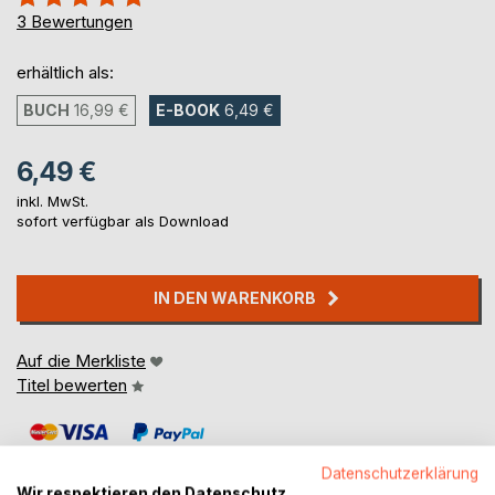
100%
3
Bewertungen
erhältlich als:
BUCH
16,99 €
E-BOOK
6,49 €
6,49 €
inkl. MwSt.
sofort verfügbar als Download
IN DEN WARENKORB
Auf die Merkliste
Titel bewerten
Datenschutzerklärung
Wir respektieren den Datenschutz