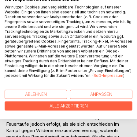
Wir nutzen Cookies und vergleichbare Technologien auf unserer
Website. Einige von ihnen sind essenziell und technisch notwendig.
BESCHREIBUNG
Daneben verwenden wir Analysemethoden (z. B. Cookies oder
Fingerprints sowie serverseitiges Tracking), um zu messen, wie häufig
unsere Seite besucht und wie sie genutzt wird. Wir verwenden
Trackingtechnologien zu Marketingzwecken und setzen hierzu
Die etwas andere Maus, zu gross geraten und mit blauem
serverseitiges Tracking sowie auch Drittanbieter ein, wodurch ggf.
Fell, kehrt ihrer Heimat den Rücken, weil sie aufgrund ihrer
geräteübergreifend Cookies, Fingerprints, Tracking-Pixel, IP-Adressen
sowie gehashte E-Mail-Adressen genutzt werden. Auf unserer Seite
Andersartigkeit gemobbt wird, und will nach Afrika, wo
betten wir zudem Drittinhalte von anderen Anbietern ein (Video-
auch seltsame Tiere akzeptabel seien, wie ihr eine
Plattformen). Wir haben auf die weitere Datenverarbeitung und ein
erfahrene Hafenratte vermittelt. - Ihre abenteuerliche Reise
etwaiges Tracking durch den Drittanbieter keinen Einfluss. Mit deiner
beginnt als blinder Passagier auf einem Frachter, der Afrika
Einstellung willigst du in die oben beschriebenen Vorgänge ein. Du
kannst deine Einwilligung (z. B. im Footer unter „Privacy-Einstellungen“)
anläuft.
jederzeit mit Wirkung für die Zukunft widerrufen. (
BoD-Impressum
)
Die Illusionen werden ihr zunächst geraubt, denn die
Verhältnisse stellen sich nicht so dar, wie sie es sich
ABLEHNEN
ANPASSEN
ausgemalt hatte. Doch lässt sie sich von Rückschlägen
nicht von ihrem Ziel abbringen. Es gelingt ihr, ins
ALLE AKZEPTIEREN
Landesinnere vorzudringen, sie befreundet sich mit
Elefanten und zieht mit ihnen durch die Steppe. Ihre
Feuertaufe jedoch erfolgt, als sie sich entschieden im
Kampf gegen Wilderer einzusetzen vermag, wobei ihr
gerade ihre Besonderheit zugutekommt, für die sie zu