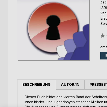
432
ISB
Ver
Ers
Spr
Bew
0%
erhä
BESCHREIBUNG
AUTOR/IN
PRESSES
Dieses Buch bildet den vierten Band der Schriften
innen kinder- und jugendpsychiatrischer Kliniken u
Die Autorinnen und Autoren setzen sich aus unter