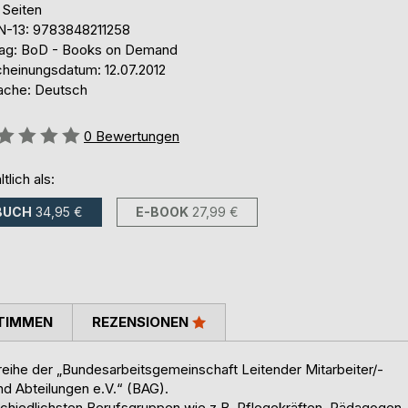
 Seiten
N-13: 9783848211258
lag: BoD - Books on Demand
cheinungsdatum: 12.07.2012
ache: Deutsch
ertung::
0
Bewertungen
ltlich als:
BUCH
34,95 €
E-BOOK
27,99 €
TIMMEN
REZENSIONEN
reihe der „Bundesarbeitsgemeinschaft Leitender Mitarbeiter/-
nd Abteilungen e.V.“ (BAG).
schiedlichsten Berufsgruppen wie z.B. Pflegekräften, Pädagogen,