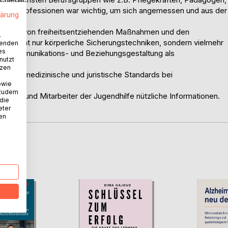
alt an Professionen war wichtig, um sich angemessen und aus der
lärung
rn.
rkung von freiheitsentziehenden Maßnahmen und den
.
en nicht nur körperliche Sicherungstechniken, sondern vielmehr
wenden
es
um Kommunikations- und Beziehungsgestaltung als
nutzt
tzen
 sowie medizinische und juristische Standards bei
owie
 zudem
rinnen und Mitarbeiter der Jugendhilfe nützliche Informationen.
 die
eter
nen
D