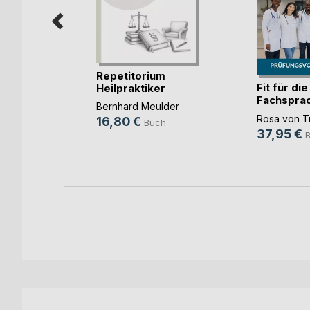
Repetitorium
Fit für die
Heilpraktiker
Fachspra
Psychot(...)
nkel
Bernhard Meulder
Me(...)
Rosa von T
16,80 €
Buch
37,95 €
h