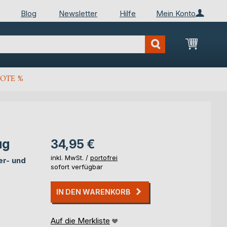
Blog
Newsletter
Hilfe
Mein Konto
Mein Wa
OTE %
ug
34,95 €
inkl. MwSt. /
portofrei
er- und
sofort verfügbar
IN DEN WARENKORB
Auf die Merkliste