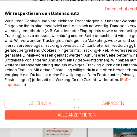
Ärzten, Juristen, Designer zusammen. Diese Vielf
Datenschutzerk
jeweiligen Perspektive heraus dem Thema zu nähe
Wir respektieren den Datenschutz
Dieses Fachbuch handelt vom Umgang und der Wi
Wir nutzen Cookies und vergleichbare Technologien auf unserer Website
vorliegenden Deeskalationskonzepten. Dabei werd
Einige von ihnen sind essenziell und technisch notwendig. Daneben ver
wir Analysemethoden (z. B. Cookies oder Fingerprints sowie serverseitig
auch die Bedeutung des Milieus und das Wissen 
Tracking), um zu messen, wie häufig unsere Seite besucht und wie sie ge
deeskalierende Komponente beleuchtet.
wird. Wir verwenden Trackingtechnologien zu Marketingzwecken und se
Grundlegend werden Begriffe wie Freiheit erörtert
hierzu serverseitiges Tracking sowie auch Drittanbieter ein, wodurch ggf.
geräteübergreifend Cookies, Fingerprints, Tracking-Pixel, IP-Adressen s
freiheitsentziehenden Maßnahmen dargelegt.
gehashte E-Mail-Adressen genutzt werden. Auf unserer Seite betten wir
Dieses Fachbuch bietet auch wieder für Mitarbeite
Drittinhalte von anderen Anbietern ein (Video-Plattformen). Wir haben auf
Viele Themen werden an Fallbeispielen erklärt.
weitere Datenverarbeitung und ein etwaiges Tracking durch den Drittanbi
keinen Einfluss. Mit deiner Einstellung willigst du in die oben beschriebe
Vorgänge ein. Du kannst deine Einwilligung (z. B. im Footer unter „Privacy-
Einstellungen“) jederzeit mit Wirkung für die Zukunft widerrufen. (
BoD-
Impressum
)
WEITERE TITEL BEI
Bo
ABLEHNEN
ANPASSEN
ALLE AKZEPTIEREN