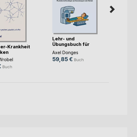
Lehr- und
Übungsbuch für
Was g
er-Krankheit
MTR Ionis(...)
denn,
nken
Axel Donges
59,85 €
Claudi
Wrobel
Buch
19,9
€
Buch