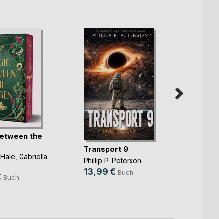
etween the
Yonna
Transport 9
Charlo
 Hale
,
Gabriella
25,0
Phillip P. Peterson
.
13,99 €
9,99
Buch
€
Buch