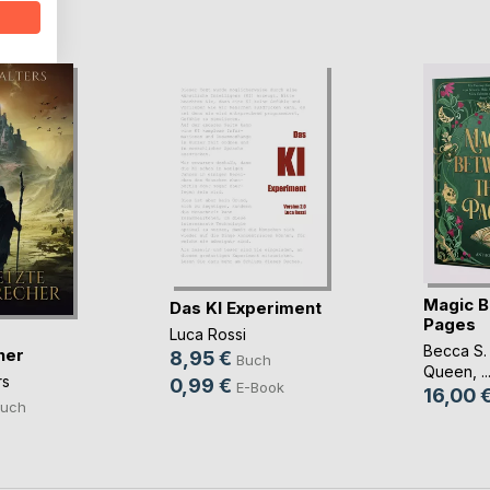
D
Magic B
Das KI Experiment
Pages
Luca Rossi
Becca S.
her
8,95 €
Buch
Queen
, ..
rs
0,99 €
E-Book
16,00 
uch