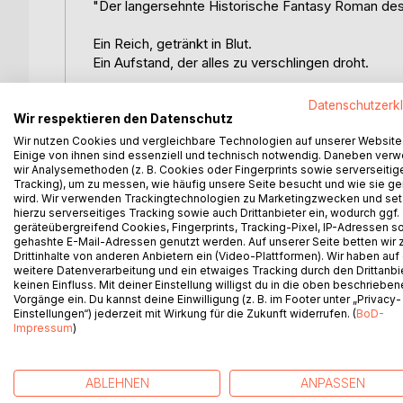
"Der langersehnte Historische Fantasy Roman des
Ein Reich, getränkt in Blut.
Ein Aufstand, der alles zu verschlingen droht.
Im Reich Eindall entscheidet die Farbe des Blute
Datenschutzerk
der Rote Sturm ausbricht.
Wir respektieren den Datenschutz
Wir nutzen Cookies und vergleichbare Technologien auf unserer Website
Einige von ihnen sind essenziell und technisch notwendig. Daneben ver
Bromm betrachtet seine magere Ernte und fürchte
wir Analysemethoden (z. B. Cookies oder Fingerprints sowie serverseitig
erwartet seine Frau ein zweites Kind.
Tracking), um zu messen, wie häufig unsere Seite besucht und wie sie ge
wird. Wir verwenden Trackingtechnologien zu Marketingzwecken und se
In der letzten noch standhaften Festung kämpft da
hierzu serverseitiges Tracking sowie auch Drittanbieter ein, wodurch ggf.
geräteübergreifend Cookies, Fingerprints, Tracking-Pixel, IP-Adressen s
Doch die Vorräte schwinden und Kapitulation bede
gehashte E-Mail-Adressen genutzt werden. Auf unserer Seite betten wir
Drittinhalte von anderen Anbietern ein (Video-Plattformen). Wir haben auf
Inmitten dieses Chaos wird der lebensverneinende
weitere Datenverarbeitung und ein etwaiges Tracking durch den Drittanbi
keinen Einfluss. Mit deiner Einstellung willigst du in die oben beschriebe
Ausgang des Krieges entscheiden könnte.
Vorgänge ein. Du kannst deine Einwilligung (z. B. im Footer unter „Privacy-
Einstellungen“) jederzeit mit Wirkung für die Zukunft widerrufen. (
BoD-
Drei Schicksale, verwoben durch den Kampf um Fr
Impressum
)
ABLEHNEN
ANPASSEN