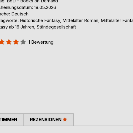
lag: BoD - Books on Demand
cheinungsdatum: 18.05.2026
ache: Deutsch
agworte: Historische Fantasy, Mittelalter Roman, Mittelalter Fant
tasy ab 16 Jahren, Ständegesellschaft
ertung::
1
Bewertung
%
TIMMEN
REZENSIONEN