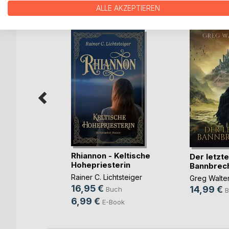
WEITERE TITEL BEI
Bo
ALLE AKZEPTIEREN
Rhiannon - Keltische
sköchin
Der letzte
Hohepriesterin
Bannbrec
Rainer C. Lichtsteiger
Greg Walte
h
16,95 €
14,99 €
Buch
B
6,99 €
E-Book