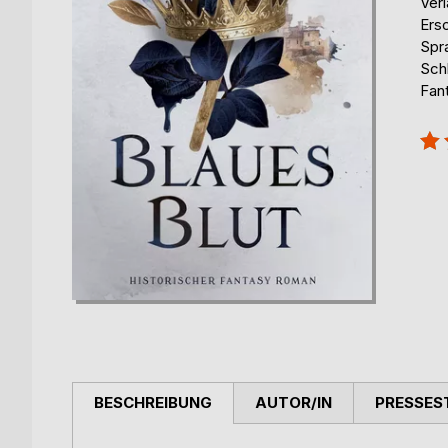
Ver
Ers
Spr
Schl
Fan
Bew
80
BESCHREIBUNG
AUTOR/IN
PRESSES