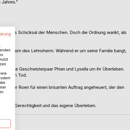
 Jahres."
s über das Schicksal der Menschen. Doch die Ordnung wankt, als
lärung
.
wenden
t den Zorn des Lehnsherrn. Während er um seine Familie bangt,
es
nutzt
tzen
s adelige Geschwisterpaar Phian und Lysella um ihr Überleben.
owie
utet den Tod.
 zudem
 die
 Söldner Roen für einen brisanten Auftrag angeheuert, der den
eter
nen
eiheit, Gerechtigkeit und das eigene Überleben.