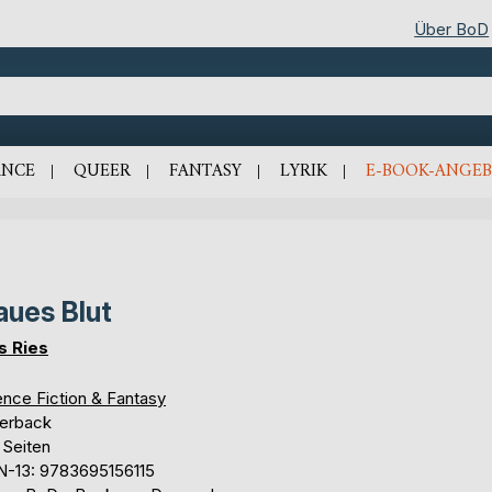
Über BoD
NCE
QUEER
FANTASY
LYRIK
E-BOOK-ANGEB
aues Blut
as Ries
ence Fiction & Fantasy
erback
 Seiten
N-13: 9783695156115