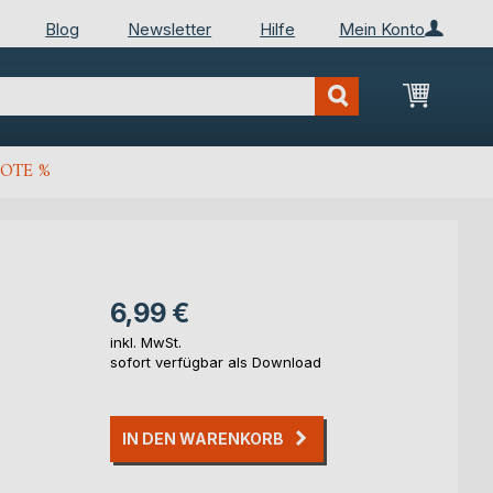
Blog
Newsletter
Hilfe
Mein Konto
Mein Wa
OTE %
6,99 €
inkl. MwSt.
sofort verfügbar als Download
IN DEN WARENKORB