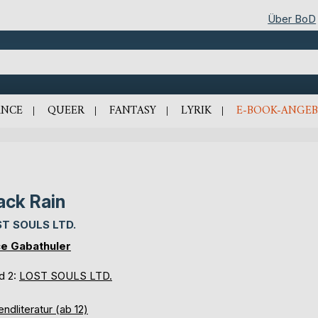
Über BoD
NCE
QUEER
FANTASY
LYRIK
E-BOOK-ANGEB
ack Rain
T SOULS LTD.
ce Gabathuler
d 2:
LOST SOULS LTD.
ndliteratur (ab 12)