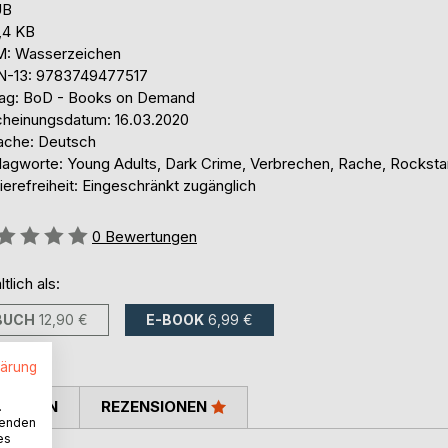
UB
,4 KB
: Wasserzeichen
N-13: 9783749477517
lag: BoD - Books on Demand
cheinungsdatum: 16.03.2020
ache: Deutsch
lagworte: Young Adults, Dark Crime, Verbrechen, Rache, Rocksta
ierefreiheit: Eingeschränkt zugänglich
ertung::
0
Bewertungen
ltlich als:
BUCH
12,90 €
E-BOOK
6,99 €
lärung
TIMMEN
REZENSIONEN
.
wenden
es