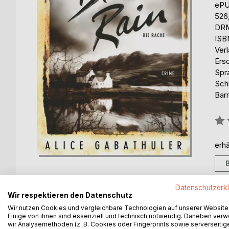
eP
526
DRM
ISB
Ver
Ers
Spr
Sch
Barr
Bew
0%
erhä
Datenschutzerk
Wir respektieren den Datenschutz
BESCHREIBUNG
AUTOR/IN
PRESSES
Wir nutzen Cookies und vergleichbare Technologien auf unserer Website
Einige von ihnen sind essenziell und technisch notwendig. Daneben ver
wir Analysemethoden (z. B. Cookies oder Fingerprints sowie serverseitig