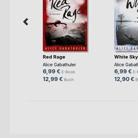
d das
Red Rage
White Sky
des
Alice Gabathuler
Alice Gabat
raf
6,99 €
6,99 €
E-Book
E-
ok
12,99 €
12,90 €
Buch
B
h