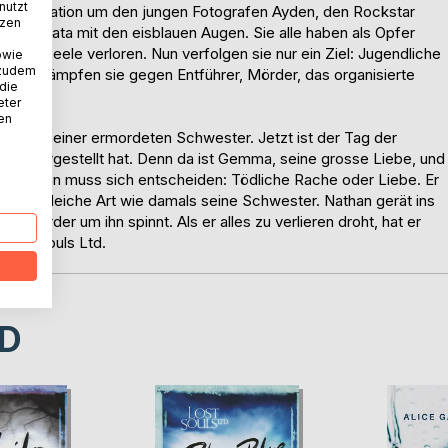
nutzt
organisation um den jungen Fotografen Ayden, den Rockstar
tzen
 und Kata mit den eisblauen Augen. Sie alle haben als Opfer
ihrer Seele verloren. Nun verfolgen sie nur ein Ziel: Jugendliche
owie
 zudem
 Dabei kämpfen sie gegen Entführer, Mörder, das organisierte
 die
enheit.
eter
nen
ab seiner ermordeten Schwester. Jetzt ist der Tag der
sich vorgestellt hat. Denn da ist Gemma, seine grosse Liebe, und
ft. Nathan muss sich entscheiden: Tödliche Rache oder Liebe. Er
uf die gleiche Art wie damals seine Schwester. Nathan gerät ins
der Mörder um ihn spinnt. Als er alles zu verlieren droht, hat er
Lost Souls Ltd.
D