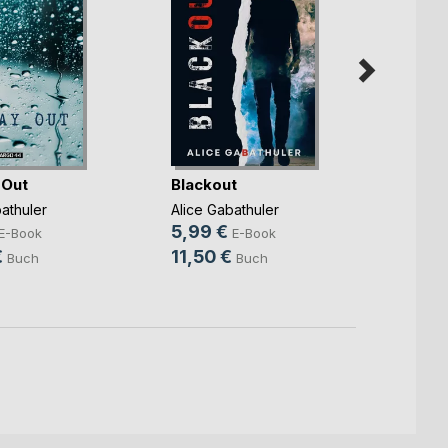
 Out
Blackout
Hunde
athuler
Alice Gabathuler
Alice 
5,99 €
8,99
E-Book
E-Book
€
11,50 €
13,5
Buch
Buch