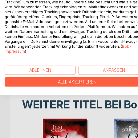
Tracking), um zu messen, wie häufig unsere Seite besucht und wie sie ge
LOST SOULS LTD. - So nennt sich die Untergrund
wird. Wir verwenden Trackingtechnologien zu Marketingzwecken und se
Nathan, den charmanten Verwandlungskünstler Raix
hierzu serverseitiges Tracking sowie auch Drittanbieter ein, wodurch ggf.
schwerer Verbrechen überlebt und dabei einen Teil 
geräteübergreifend Cookies, Fingerprints, Tracking-Pixel, IP-Adressen s
gehashte E-Mail-Adressen genutzt werden. Auf unserer Seite betten wir
in Gefahr aufspüren und versuchen, sie zu retten.
Drittinhalte von anderen Anbietern ein (Video-Plattformen). Wir haben auf
Verbrechen und gegen die Dämonen ihrer Vergang
weitere Datenverarbeitung und ein etwaiges Tracking durch den Drittanbi
keinen Einfluss. Mit deiner Einstellung willigst du in die oben beschriebe
Vorgänge ein. Du kannst deine Einwilligung (z. B. im Footer unter „Privacy-
ICH WERDE IHN TÖTEN. Das schwor Nathan beim Gr
Einstellungen“) jederzeit mit Wirkung für die Zukunft widerrufen. (
BoD-
Abrechnung nahe und nichts ist so, wie Nathan es 
Impressum
)
mit ihr das Versprechen auf eine glückliche Zukun
wählt die Liebe. Aber dann sterben junge Frauen a
Visier der Ermittler und verfängt sich im Netz, das 
ABLEHNEN
ANPASSEN
keine Wahl mehr. Nur noch seine Freunde von den 
ALLE AKZEPTIEREN
WEITERE TITEL BEI
Bo