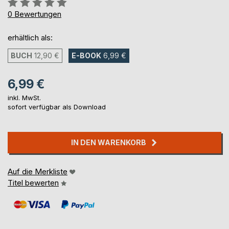
Bewertung::
0%
0
Bewertungen
erhältlich als:
BUCH
12,90 €
E-BOOK
6,99 €
6,99 €
inkl. MwSt.
sofort verfügbar als Download
IN DEN WARENKORB
Auf die Merkliste
Titel bewerten