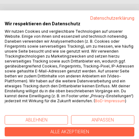
Datenschutzerklärung
BESCHREIBUNG
Wir respektieren den Datenschutz
Wir nutzen Cookies und vergleichbare Technologien auf unserer
Website. Einige von ihnen sind essenziell und technisch notwendig.
Heute weitgehend vergessen sind die frühen Versuche
Daneben verwenden wir Analysemethoden (z. B. Cookies oder
Europas, eine eigene Trägerrakete zu entwickeln. Dieses
Fingerprints sowie serverseitiges Tracking), um zu messen, wie häufig
Buch wirft einen Blick auf die ersten nationalen
unsere Seite besucht und wie sie genutzt wird. Wir verwenden
Trackingtechnologien zu Marketingzwecken und setzen hierzu
Trägerraketen, die französische Diamant Serie, die
serverseitiges Tracking sowie auch Drittanbieter ein, wodurch ggf.
englische Black Arrow und den ersten
geräteübergreifend Cookies, Fingerprints, Tracking-Pixel, IP-Adressen
privatwirtschaftlichen Versuch eine Rakete zu entwickeln,
sowie gehashte E-Mail-Adressen genutzt werden. Auf unserer Seite
die deutsche OTRAG-Rakete
betten wir zudem Drittinhalte von anderen Anbietern ein (Video-
Plattformen). Wir haben auf die weitere Datenverarbeitung und ein
etwaiges Tracking durch den Drittanbieter keinen Einfluss. Mit deiner
Die Technik der Raketen nimmt etwa die Hälfte des
Einstellung willigst du in die oben beschriebenen Vorgänge ein. Du
Buches ein. Die einzelnen Stufen werden detailliert
kannst deine Einwilligung (z. B. im Footer unter „Privacy-Einstellungen“)
jederzeit mit Wirkung für die Zukunft widerrufen. (
BoD-Impressum
)
beschriebenen, die wichtigsten Daten finden sich in den
rund 40 Tabellen. Der zweite Teil befasst sich mit der
Entwicklungs- und Einsatzgeschichte. Die Geschichte der
ABLEHNEN
ANPASSEN
Träger wird noch einmal lebendig: Der Autor schildert die
Starts der „Edelstein-Serie“ Frankreichs als Vorbereitung
ALLE AKZEPTIEREN
der Diamant, wie auch die tragische Geschichte der Black