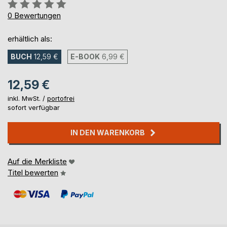
Bewertung::
0%
0
Bewertungen
erhältlich als:
BUCH
12,59 €
E-BOOK
6,99 €
12,59 €
inkl. MwSt. /
portofrei
sofort verfügbar
IN DEN WARENKORB
Auf die Merkliste
Titel bewerten