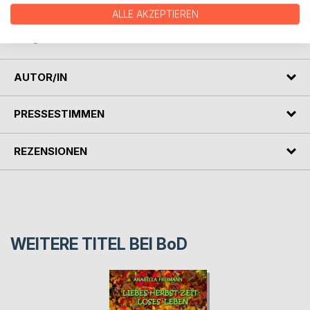
Durchstreifen Sie mit ihr Berlin und nehmen Sie Anteil an
ALLE AKZEPTIEREN
ihrem bewegten Leben, das viel Trauriges, aber auch viele
lustige und erotische Momente enthält.
AUTOR/IN
PRESSESTIMMEN
REZENSIONEN
WEITERE TITEL BEI
BoD