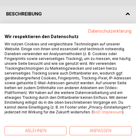
BESCHREIBUNG
"Liebe Anabella, zweifle nicht mehr an dir, denn es ist dir
Datenschutzerklärung
Wir respektieren den Datenschutz
erlaubt, ja, es ist sogar deine Pflicht, so gut wie irgend
möglich mit dir selbst umzugeben."
Wir nutzen Cookies und vergleichbare Technologien auf unserer
Website. Einige von ihnen sind essenziell und technisch notwendig.
Daneben verwenden wir Analysemethoden (z. B. Cookies oder
Es mussten allerdings viele Jahre vergehen, bis Anabella
Fingerprints sowie serverseitiges Tracking), um zu messen, wie häufig
von dieser ihrer "Pflicht" überzeugt war. Aber dann wagte
unsere Seite besucht und wie sie genutzt wird. Wir verwenden
Trackingtechnologien zu Marketingzwecken und setzen hierzu
sie es.
serverseitiges Tracking sowie auch Drittanbieter ein, wodurch ggf.
geräteübergreifend Cookies, Fingerprints, Tracking-Pixel, IP-Adressen
Spät, doch nicht zu spät fand Anabella nach vielen, zum
sowie gehashte E-Mail-Adressen genutzt werden. Auf unserer Seite
betten wir zudem Drittinhalte von anderen Anbietern ein (Video-
Teil nicht ungefährlichen Irrwegen den Mut, sich von ihrer
Plattformen). Wir haben auf die weitere Datenverarbeitung und ein
bisherigen Heimat zu trennen und sich in Berlin eine winzige
etwaiges Tracking durch den Drittanbieter keinen Einfluss. Mit deiner
Wohnung und einen Job zu suchen. In freundschaftlichen
Einstellung willigst du in die oben beschriebenen Vorgänge ein. Du
kannst deine Einwilligung (z. B. im Footer unter „Privacy-Einstellungen“)
Einvernehmen mit Christian, ihrem Mann, zog sie ganz allein
jederzeit mit Wirkung für die Zukunft widerrufen. (
BoD-Impressum
)
auf Zeit in die große Stadt, um ihr Junggesellinnenleben
nachzuholen. Ob sie wohl zurückkehrt?
ABLEHNEN
ANPASSEN
Begleiten Sie Anabella doch einfach auf ihrer Reise.