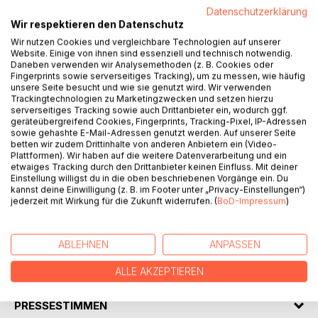
BESCHREIBUNG
Datenschutzerklärung
Wir respektieren den Datenschutz
Wir nutzen Cookies und vergleichbare Technologien auf unserer
>Biskaya< ist ein afropolitaner Roman über das Leben von
Website. Einige von ihnen sind essenziell und technisch notwendig.
Schwarzen Menschen in Berlin. Die dreißigjährige Tue ist
Daneben verwenden wir Analysemethoden (z. B. Cookies oder
Fingerprints sowie serverseitiges Tracking), um zu messen, wie häufig
mit drei Elternteilen aufgewachsen und verdient heutzutage
unsere Seite besucht und wie sie genutzt wird. Wir verwenden
ihr Geld als Sängerin einer deutschsprachigen Indie-Band.
Trackingtechnologien zu Marketingzwecken und setzen hierzu
Doch mit den anderen Bandmitgliedern hakt es und auch
serverseitiges Tracking sowie auch Drittanbieter ein, wodurch ggf.
geräteübergreifend Cookies, Fingerprints, Tracking-Pixel, IP-Adressen
ihre WG wird Tue immer fremder, Ruhe findet sie allein bei
sowie gehashte E-Mail-Adressen genutzt werden. Auf unserer Seite
ihrem besten Freund Matthew. Er ist die Familie, die es in
betten wir zudem Drittinhalte von anderen Anbietern ein (Video-
ihrem Leben seit Jahren nicht mehr gegeben hat.
Plattformen). Wir haben auf die weitere Datenverarbeitung und ein
etwaiges Tracking durch den Drittanbieter keinen Einfluss. Mit deiner
Einstellung willigst du in die oben beschriebenen Vorgänge ein. Du
In ihrem neuen Roman vermittelt SchwarzRund ein Gefühl,
kannst deine Einwilligung (z. B. im Footer unter „Privacy-Einstellungen“)
wie es ist, Schwarz zu sein in einem Land von Weißen,
jederzeit mit Wirkung für die Zukunft widerrufen. (
BoD-Impressum
)
ohne dieses Schwarzsein mit einer afrikanischen Region
verbinden zu können.
ABLEHNEN
ANPASSEN
AUTOR/IN
ALLE AKZEPTIEREN
PRESSESTIMMEN