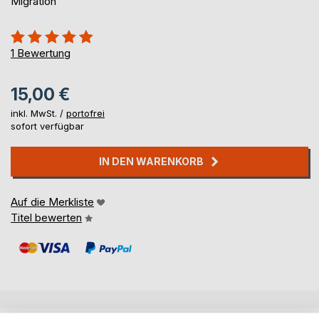
Migration
Bewertung::
100%
1
Bewertung
15,00 €
inkl. MwSt. /
portofrei
sofort verfügbar
IN DEN WARENKORB
Auf die Merkliste
Titel bewerten