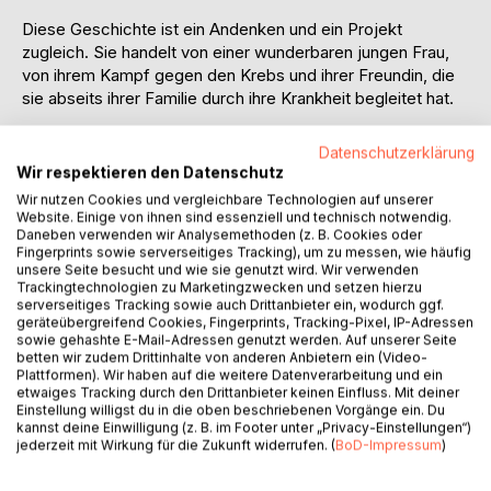
Diese Geschichte ist ein Andenken und ein Projekt
zugleich. Sie handelt von einer wunderbaren jungen Frau,
von ihrem Kampf gegen den Krebs und ihrer Freundin, die
sie abseits ihrer Familie durch ihre Krankheit begleitet hat.
Auf den Seiten dieses Kurzromans verbergen sich
Datenschutzerklärung
Gedanken und Gefühle, Erinnerungen und Hoffnungen. Sie
Wir respektieren den Datenschutz
bilden das Fundament einer schweren Geschichte, die man
Wir nutzen Cookies und vergleichbare Technologien auf unserer
mit dem Nachthimmel vergleichen könnte. Eine nahezu
Website. Einige von ihnen sind essenziell und technisch notwendig.
unheimliche Schwärze mit funkelnden Sternen, deren
Daneben verwenden wir Analysemethoden (z. B. Cookies oder
Fingerprints sowie serverseitiges Tracking), um zu messen, wie häufig
Leuchten, obgleich lange vergangen, noch immer in
unsere Seite besucht und wie sie genutzt wird. Wir verwenden
unserer Gegenwart existiert und uns zeigt, dass die Welt
Trackingtechnologien zu Marketingzwecken und setzen hierzu
zwar nicht fair, aber dennoch schön sein kann.
serverseitiges Tracking sowie auch Drittanbieter ein, wodurch ggf.
geräteübergreifend Cookies, Fingerprints, Tracking-Pixel, IP-Adressen
sowie gehashte E-Mail-Adressen genutzt werden. Auf unserer Seite
Es handelt sich um keine konkrete Biografie, in der jedes
betten wir zudem Drittinhalte von anderen Anbietern ein (Video-
Detail perfekt sitzt.
Plattformen). Wir haben auf die weitere Datenverarbeitung und ein
etwaiges Tracking durch den Drittanbieter keinen Einfluss. Mit deiner
Diese Sammlung subjektiver Erfahrungen stellt den
Einstellung willigst du in die oben beschriebenen Vorgänge ein. Du
Versuch dar, eine prägende, bedingungslose Freundschaft
kannst deine Einwilligung (z. B. im Footer unter „Privacy-Einstellungen“)
zu beschreiben, die Gedanken einer Wegbegleiterin zu
jederzeit mit Wirkung für die Zukunft widerrufen. (
BoD-Impressum
)
verarbeiten und den gemeinsamen Weg und die
Entscheidung, diesen bis zum Schluss Hand in Hand zu