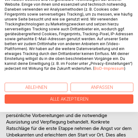
Website. Einige von ihnen sind essenziell und technisch notwendig.
Daneben verwenden wir Analysemethoden (z. B. Cookies oder
Fingerprints sowie serverseitiges Tracking), um zu messen, wie häufig
unsere Seite besucht und wie sie genutzt wird. Wir verwenden
Trackingtechnologien zu Marketingzwecken und setzen hierzu
serverseitiges Tracking sowie auch Drittanbieter ein, wodurch ggf.
BESCHREIBUNG
geräteübergreifend Cookies, Fingerprints, Tracking-Pixel, IP-Adressen
sowie gehashte E-Mail-Adressen genutzt werden. Auf unserer Seite
betten wir zudem Drittinhalte von anderen Anbietern ein (Video-
Plattformen). Wir haben auf die weitere Datenverarbeitung und ein
Der Pacific Crest Trail, von Mexiko nach Kanada über 4.279
etwaiges Tracking durch den Drittanbieter keinen Einfluss. Mit deiner
km. Viele träumen davon diesen Trail eines Tages zu
Einstellung willigst du in die oben beschriebenen Vorgänge ein. Du
laufen. Doch die schier unendliche Distanz und die
kannst deine Einwilligung (z. B. im Footer unter „Privacy-Einstellungen“)
jederzeit mit Wirkung für die Zukunft widerrufen. (
BoD-Impressum
)
Herausforderungen entlang des Trails scheinen immens
und schrecken von der Planung ab. Dieses Buch nimmt
angehende Wanderer an die Hand, zeigt
ABLEHNEN
ANPASSEN
Herausforderungen und Risiken in den einzelnen Etappen
auf und gibt Tipps zur Vorbereitung und Durchführung.
ALLE AKZEPTIEREN
Hierbei werden sowohl organisatorische Aspekte, wie Visa,
Finanzen und sonstige Genehmigungen, wie auch
persönliche Vorbereitungen und die notwendige
Ausrüstung und Verpflegung behandelt. Konkrete
Ratschläge für die erste Etappe nehmen die Angst vor dem
Unbekannten und erleichtern den Start vor Ort. Dies alles