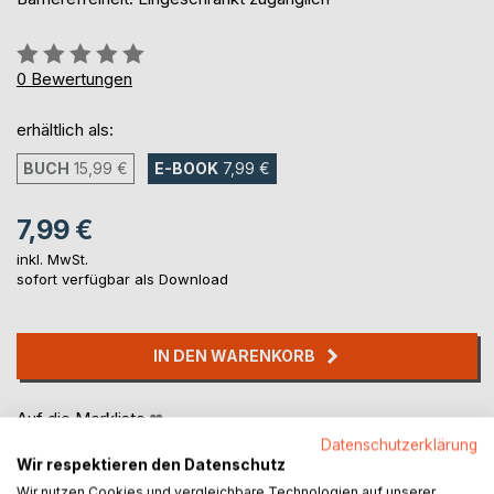
Bewertung::
0%
0
Bewertungen
erhältlich als:
BUCH
15,99 €
E-BOOK
7,99 €
7,99 €
inkl. MwSt.
sofort verfügbar als Download
IN DEN WARENKORB
Auf die Merkliste
Titel bewerten
Datenschutzerklärung
Wir respektieren den Datenschutz
Wir nutzen Cookies und vergleichbare Technologien auf unserer