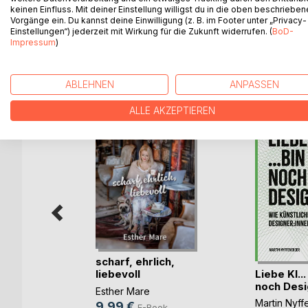
tätig, seine Kompositionen werden international re
keinen Einfluss. Mit deiner Einstellung willigst du in die oben beschriebe
Vorgänge ein. Du kannst deine Einwilligung (z. B. im Footer unter „Privacy-
Beiträge von Freunden und Weggenossen sein Le
Einstellungen“) jederzeit mit Wirkung für die Zukunft widerrufen. (
BoD-
Impressum
)
WEITERE TITEL BEI
Bo
ABLEHNEN
ANPASSEN
ALLE AKZEPTIEREN
scharf, ehrlich,
 Wunder
Liebe KI...
liebevoll
ten.
noch Desi
Esther Mare
Martin Nyf
9,99 €
E-Book