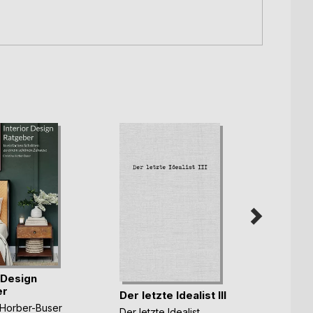
 Design
Insta
er
Unte
Der letzte Idealist III
 Horber-Buser
Roger 
Der letzte Idealist