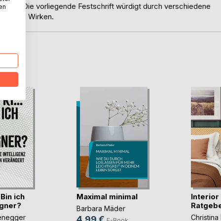
zipiert. Die vorliegende Festschrift würdigt durch verschiedene
nen
ben und Wirken.
D
 Bin ich
Maximal minimal
Interior
gner?
Ratgeb
Barbara Mäder
fenegger
Christina
4,99 €
E-Book