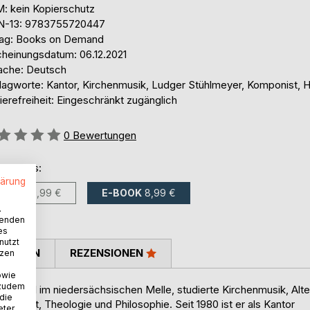
: kein Kopierschutz
N-13: 9783755720447
lag: Books on Demand
cheinungsdatum: 06.12.2021
ache: Deutsch
lagworte: Kantor, Kirchenmusik, Ludger Stühlmeyer, Komponist, 
ierefreiheit: Eingeschränkt zugänglich
ertung::
0
Bewertungen
ltlich als:
lärung
BUCH
19,99 €
E-BOOK
8,99 €
.
wenden
es
nutzt
TIMMEN
REZENSIONEN
tzen
owie
 zudem
ber 1961 im niedersächsischen Melle, studierte Kirchenmusik, Alte
 die
chaft, Theologie und Philosophie. Seit 1980 ist er als Kantor
eter