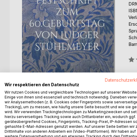
DRM
ISB
Ver
Ers
Spr
Sch
Barr
Bew
0%
erhä
Datenschutzerk
Wir respektieren den Datenschutz
Wir nutzen Cookies und vergleichbare Technologien auf unserer Website
Einige von ihnen sind essenziell und technisch notwendig. Daneben ver
wir Analysemethoden (z. B. Cookies oder Fingerprints sowie serverseitig
Tracking), um zu messen, wie häufig unsere Seite besucht und wie sie ge
BESCHREIBUNG
AUTOR/IN
PRESSES
wird. Wir verwenden Trackingtechnologien zu Marketingzwecken und se
hierzu serverseitiges Tracking sowie auch Drittanbieter ein, wodurch ggf.
geräteübergreifend Cookies, Fingerprints, Tracking-Pixel, IP-Adressen s
gehashte E-Mail-Adressen genutzt werden. Auf unserer Seite betten wir
Ludger Stühlmeyer (Dr. Phil.), geboren am 3. Okto
Drittinhalte von anderen Anbietern ein (Video-Plattformen). Wir haben auf
Musik, Gesang und Komposition sowie Musikwissens
weitere Datenverarbeitung und ein etwaiges Tracking durch den Drittanbi