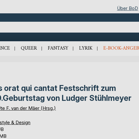
Über BoD
NCE
QUEER
FANTASY
LYRIK
E-BOOK-ANGEB
s orat qui cantat Festschrift zum
.Geburtstag von Ludger Stühlmeyer
te F. van der Mâer (Hrsg.)
style & Design
UB
 MB