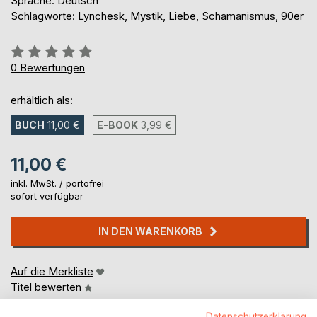
Sprache: Deutsch
Schlagworte: Lynchesk, Mystik, Liebe, Schamanismus, 90er
Bewertung::
0%
0
Bewertungen
erhältlich als:
BUCH
11,00 €
E-BOOK
3,99 €
11,00 €
inkl. MwSt. /
portofrei
sofort verfügbar
IN DEN WARENKORB
Auf die Merkliste
Titel bewerten
Datenschutzerklärung