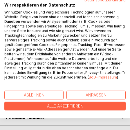
Wir respektieren den Datenschutz
Wir nutzen Cookies und vergleichbare Technologien auf unserer
Website. Einige von ihnen sind essenziell und technisch notwendig.
Daneben verwenden wir Analysemethoden (z. B. Cookies oder
Fingerprints sowie serverseitiges Tracking), um zu messen, wie häufig
unsere Seite besucht und wie sie genutzt wird. Wir verwenden
BESCHREIBUNG
Trackingtechnologien zu Marketingzwecken und setzen hierzu
serverseitiges Tracking sowie auch Drittanbieter ein, wodurch ggf.
geräteübergreifend Cookies, Fingerprints, Tracking-Pixel, IP-Adressen
Neue Gesichter,
sowie gehashte E-Mail-Adressen genutzt werden. Auf unserer Seite
betten wir zudem Drittinhalte von anderen Anbietern ein (Video-
neue Geschichten,
Plattformen). Wir haben auf die weitere Datenverarbeitung und ein
im bekannten Fischherzuniversum.
etwaiges Tracking durch den Drittanbieter keinen Einfluss. Mit deiner
Die 90er.
Einstellung willigst du in die oben beschriebenen Vorgänge ein. Du
kannst deine Einwilligung (z. B. im Footer unter „Privacy-Einstellungen“)
Viel Musik.
jederzeit mit Wirkung für die Zukunft widerrufen. (
BoD-Impressum
)
Viel Mystik.
Liebe und Poesie.
ABLEHNEN
ANPASSEN
AUTOR/IN
ALLE AKZEPTIEREN
PRESSESTIMMEN