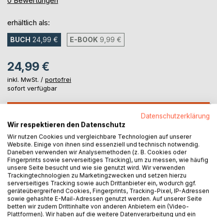
0
Bewertungen
erhältlich als:
BUCH
24,99 €
E-BOOK
9,99 €
24,99 €
inkl. MwSt. /
portofrei
sofort verfügbar
IN DEN WARENKORB
Datenschutzerklärung
Wir respektieren den Datenschutz
Wir nutzen Cookies und vergleichbare Technologien auf unserer
Auf die Merkliste
Website. Einige von ihnen sind essenziell und technisch notwendig.
Titel bewerten
Daneben verwenden wir Analysemethoden (z. B. Cookies oder
Fingerprints sowie serverseitiges Tracking), um zu messen, wie häufig
unsere Seite besucht und wie sie genutzt wird. Wir verwenden
Trackingtechnologien zu Marketingzwecken und setzen hierzu
serverseitiges Tracking sowie auch Drittanbieter ein, wodurch ggf.
geräteübergreifend Cookies, Fingerprints, Tracking-Pixel, IP-Adressen
sowie gehashte E-Mail-Adressen genutzt werden. Auf unserer Seite
betten wir zudem Drittinhalte von anderen Anbietern ein (Video-
Plattformen). Wir haben auf die weitere Datenverarbeitung und ein