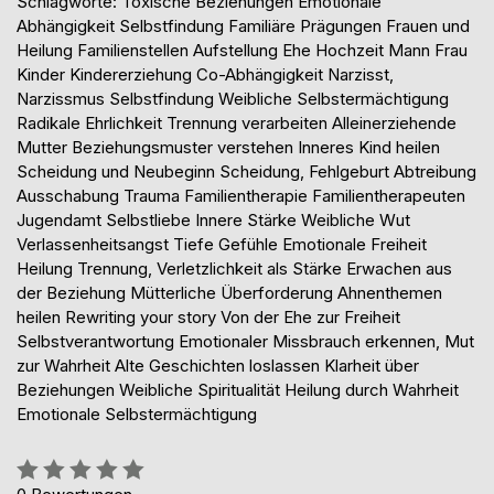
Schlagworte: Toxische Beziehungen Emotionale
Abhängigkeit Selbstfindung Familiäre Prägungen Frauen und
Heilung Familienstellen Aufstellung Ehe Hochzeit Mann Frau
Kinder Kindererziehung Co-Abhängigkeit Narzisst,
Narzissmus Selbstfindung Weibliche Selbstermächtigung
Radikale Ehrlichkeit Trennung verarbeiten Alleinerziehende
Mutter Beziehungsmuster verstehen Inneres Kind heilen
Scheidung und Neubeginn Scheidung, Fehlgeburt Abtreibung
Ausschabung Trauma Familientherapie Familientherapeuten
Jugendamt Selbstliebe Innere Stärke Weibliche Wut
Verlassenheitsangst Tiefe Gefühle Emotionale Freiheit
Heilung Trennung, Verletzlichkeit als Stärke Erwachen aus
der Beziehung Mütterliche Überforderung Ahnenthemen
heilen Rewriting your story Von der Ehe zur Freiheit
Selbstverantwortung Emotionaler Missbrauch erkennen, Mut
zur Wahrheit Alte Geschichten loslassen Klarheit über
Beziehungen Weibliche Spiritualität Heilung durch Wahrheit
Emotionale Selbstermächtigung
Bewertung::
0%