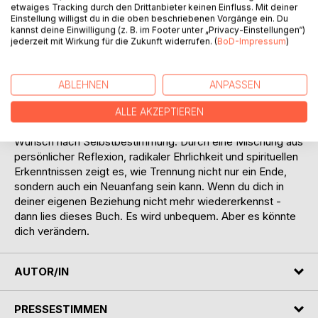
etwaiges Tracking durch den Drittanbieter keinen Einfluss. Mit deiner
BESCHREIBUNG
Einstellung willigst du in die oben beschriebenen Vorgänge ein. Du
kannst deine Einwilligung (z. B. im Footer unter „Privacy-Einstellungen“)
jederzeit mit Wirkung für die Zukunft widerrufen. (
BoD-Impressum
)
"Bis dass die Liebe uns scheidet" erzählt die Geschichte
einer Frau, die sich in ihrer Ehe und den Erwartungen
anderer verliert - und schließlich den Mut findet, ihre
ABLEHNEN
ANPASSEN
eigene Wahrheit zu wählen.
Das Buch beleuchtet die Auswirkungen kultureller
ALLE AKZEPTIEREN
Prägungen, emotionale Abhängigkeiten und den tiefen
Wunsch nach Selbstbestimmung. Durch eine Mischung aus
persönlicher Reflexion, radikaler Ehrlichkeit und spirituellen
Erkenntnissen zeigt es, wie Trennung nicht nur ein Ende,
sondern auch ein Neuanfang sein kann. Wenn du dich in
deiner eigenen Beziehung nicht mehr wiedererkennst -
dann lies dieses Buch. Es wird unbequem. Aber es könnte
dich verändern.
AUTOR/IN
PRESSESTIMMEN