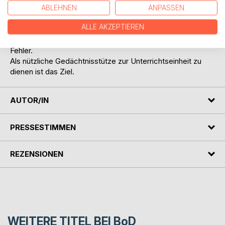
es sich auch bei sorgfältigster Bearbeitung kaum
ABLEHNEN
ANPASSEN
vermeiden, dass sich Druckfehler einschleichen. Der
ALLE AKZEPTIEREN
Verfasser freut sich deshalb über
Verbesserungsvorschläge oder Hinweise auf mögliche
Fehler.
Als nützliche Gedächtnisstütze zur Unterrichtseinheit zu
dienen ist das Ziel.
AUTOR/IN
PRESSESTIMMEN
REZENSIONEN
WEITERE TITEL BEI
BoD