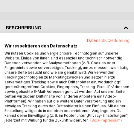
BESCHREIBUNG
Datenschutzerklärung
Die Ausbildung zu fördern und die erworbenen Kenntnisse
Wir respektieren den Datenschutz
für den Gebrauch in der Schule und im Alltag griffbereit zu
Wir nutzen Cookies und vergleichbare Technologien auf unserer
erhalten ist das Ziel dieses Skripts. Die Zusammenstellung
Website. Einige von ihnen sind essenziell und technisch notwendig.
Daneben verwenden wir Analysemethoden (z. B. Cookies oder
orientiert sich an den Inhalten der Unterrichtseinheit
Fingerprints sowie serverseitiges Tracking), um zu messen, wie häufig
Bionik/Brückenbau im Rahmen des Unterrichtsfachs
unsere Seite besucht und wie sie genutzt wird. Wir verwenden
Technik. Es ist aus zahlreichen Unterrichtsvorbereitungen
Trackingtechnologien zu Marketingzwecken und setzen hierzu
der vergangenen Jahre hervorgegangen und soll die
serverseitiges Tracking sowie auch Drittanbieter ein, wodurch ggf.
geräteübergreifend Cookies, Fingerprints, Tracking-Pixel, IP-Adressen
wichtigsten Inhalte zusammenfassen.
sowie gehashte E-Mail-Adressen genutzt werden. Auf unserer Seite
Die vorliegende Zusammenstellung soll nur den
betten wir zudem Drittinhalte von anderen Anbietern ein (Video-
notwendigsten Stoff in einer strukturierten Form erfassen
Plattformen). Wir haben auf die weitere Datenverarbeitung und ein
etwaiges Tracking durch den Drittanbieter keinen Einfluss. Mit deiner
und dadurch das Arbeiten erleichtern. Den
Einstellung willigst du in die oben beschriebenen Vorgänge ein. Du
Gesamtzusammenhang nicht aus den Augen zu verlieren,
kannst deine Einwilligung (z. B. im Footer unter „Privacy-Einstellungen“)
ist die Absicht.
jederzeit mit Wirkung für die Zukunft widerrufen. (
BoD-Impressum
)
Jedes Lehrbuch lebt von der kritischen Mitarbeit der Leser.
Insbesondere in der naturwissenschaftlichen Literatur lässt