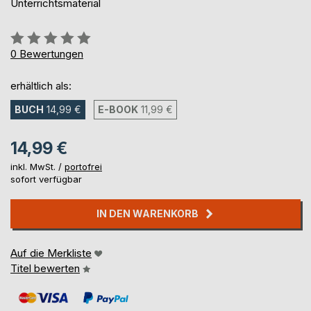
Unterrichtsmaterial
Bewertung::
0%
0
Bewertungen
erhältlich als:
BUCH
14,99 €
E-BOOK
11,99 €
14,99 €
inkl. MwSt. /
portofrei
sofort verfügbar
IN DEN WARENKORB
Auf die Merkliste
Titel bewerten