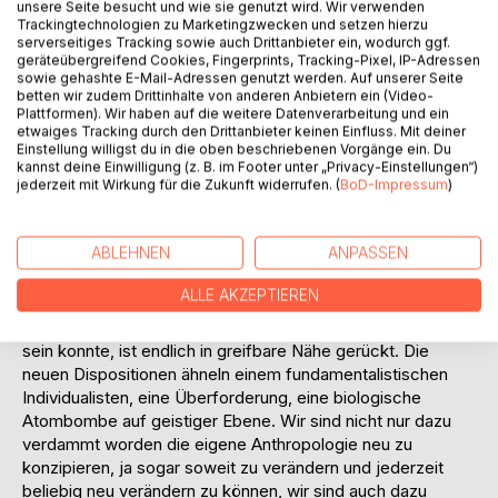
korrigierbar geworden und lässt nur erahnen, welches
unsere Seite besucht und wie sie genutzt wird. Wir verwenden
Potential an Kontrollierbarkeit hier möglich ist. Sicher ist
Trackingtechnologien zu Marketingzwecken und setzen hierzu
serverseitiges Tracking sowie auch Drittanbieter ein, wodurch ggf.
allerdings eines, wir werden uns über eine völlig neue
geräteübergreifend Cookies, Fingerprints, Tracking-Pixel, IP-Adressen
Konstruktion Mensch unterhalten müssen, und es wird auch
sowie gehashte E-Mail-Adressen genutzt werden. Auf unserer Seite
unabdingbar sein demzufolge über eine völlig andere, noch
betten wir zudem Drittinhalte von anderen Anbietern ein (Video-
Plattformen). Wir haben auf die weitere Datenverarbeitung und ein
nicht vorhersehbare Gesellschaftsordnung zu sprechen.
etwaiges Tracking durch den Drittanbieter keinen Einfluss. Mit deiner
In der gesamten Biodiskussion sind die Demarkationslinien
Einstellung willigst du in die oben beschriebenen Vorgänge ein. Du
noch nicht klar gezogen und bieten daher in erster Linie für
kannst deine Einwilligung (z. B. im Footer unter „Privacy-Einstellungen“)
jederzeit mit Wirkung für die Zukunft widerrufen. (
BoD-Impressum
)
viele Menschen Unsicherheit und Unverständnis
angesichts eines so umfassenden Themenkomplexes.
Aber eines dürfte sicher sein. Endlich haben wir es
ABLEHNEN
ANPASSEN
geschafft. Endlich sind wir Herr, wenigstens auf
biologischer Ebene, Herr unser selbst. Der letzte Schritt zur
ALLE AKZEPTIEREN
Individualisierung mit Rückgabegarantie ist getan und die
Gewissheit besser sein zu können als die Schöpfung je
sein konnte, ist endlich in greifbare Nähe gerückt. Die
neuen Dispositionen ähneln einem fundamentalistischen
Individualisten, eine Überforderung, eine biologische
Atombombe auf geistiger Ebene. Wir sind nicht nur dazu
verdammt worden die eigene Anthropologie neu zu
konzipieren, ja sogar soweit zu verändern und jederzeit
beliebig neu verändern zu können, wir sind auch dazu