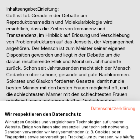
Inhaltsangabe:Einleitung:
Gott ist tot. Gerade in der Debatte um
Reproduktionsmedizin und Molekularbiologie wird
ersichtlich, dass die Zeiten von Immanenz und
Transzendenz, im Hinblick auf Erlösung und Verschiebung
von Problemstrukturen auf das Jenseits, der Vergangenheit
angehören. Der Mensch ist zum Meister seiner eigenen
Disposition geworden und liegt in der Debatte um die
daraus resultierende Ethik und Moral um Jahrhunderte
zurück. Schon seit Jahrtausenden macht sich der Mensch
Gedanken über schöne, gesunde und gute Nachkommen.
Sokrates und Glaukon forderten Gesetze, damit nur die
besten Männer mit den besten Frauen möglichst oft, und
die schlechtesten Männer mit den schlechtesten Frauen
möglichst wenig verkehren durften. Verlockend der
Gedanke das Krankheiten schon in ihrer genetisch
Datenschutzerklärung
angelegten Struktur verhindert werden kann.
Wir respektieren den Datenschutz
Geradezu zynisch zu wissen das eine Gesellschaft ohne
Wir nutzen Cookies und vergleichbare Technologien auf unserer
Schwache und Verlierer nicht funktionstüchtig sein kann.
Website. Einige von ihnen sind essenziell und technisch notwendig.
Daneben verwenden wir Analysemethoden (z. B. Cookies oder
Das biologische Schicksal ist voraussehbar, planbar und
Fingerprints sowie serverseitiges Tracking), um zu messen, wie häufig