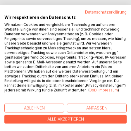
Das vorliegende Buch des Kunstsammlers Turhan Demirel
Datenschutzerklärung
führt in allgemeinverständlicher Sprache in die Kunst von
Wir respektieren den Datenschutz
Außenseitern ein, die in den letzten Jahren zunehmend in
Wir nutzen Cookies und vergleichbare Technologien auf unserer
das öffentliche Interesse gerückt ist. Im ersten Teil erhält
Website. Einige von ihnen sind essenziell und technisch notwendig.
Daneben verwenden wir Analysemethoden (z. B. Cookies oder
der Leser einen Überblick über die wichtigsten
Fingerprints sowie serverseitiges Tracking), um zu messen, wie häufig
Entwicklungsstationen und über den gegenwärtigen
unsere Seite besucht und wie sie genutzt wird. Wir verwenden
Diskussionsstand zum Phänomen Außenseiterkunst. Der
Trackingtechnologien zu Marketingzwecken und setzen hierzu
Verfasser geht der Frage nach, ob es Sinn macht,
serverseitiges Tracking sowie auch Drittanbieter ein, wodurch ggf.
geräteübergreifend Cookies, Fingerprints, Tracking-Pixel, IP-Adressen
zwischen etablierter Kunst und Außenseiterkunst zu
sowie gehashte E-Mail-Adressen genutzt werden. Auf unserer Seite
unterscheiden. Er plädiert für einen grundlegenden
betten wir zudem Drittinhalte von anderen Anbietern ein (Video-
Perspektivwechsel und einen gebührenden Umgang mit
Plattformen). Wir haben auf die weitere Datenverarbeitung und ein
etwaiges Tracking durch den Drittanbieter keinen Einfluss. Mit deiner
der Kunst von Außenseitern, der ihr auch wirklich gerecht
Einstellung willigst du in die oben beschriebenen Vorgänge ein. Du
wird.
kannst deine Einwilligung (z. B. im Footer unter „Privacy-Einstellungen“)
Der zweite Teil gewährt, anhand einer Auswahl von 40
jederzeit mit Wirkung für die Zukunft widerrufen. (
BoD-Impressum
)
Werken in ganzseitigen Farbbildern, samt Biografie des
jeweiligen Künstlers, aus der Sammlung des Autors, einen
Einblick in die faszinierenden Bildwelten von Außenseitern.
ABLEHNEN
ANPASSEN
ALLE AKZEPTIEREN
AUTOR/IN