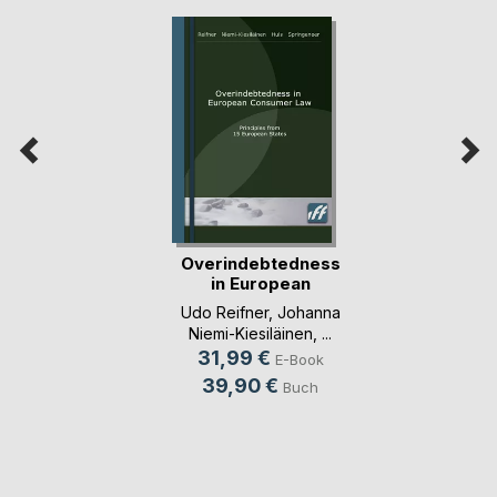
Overindebtedness
in European
Consu(...)
Udo Reifner
,
Johanna
Niemi-Kiesiläinen
, ...
31,99 €
E-Book
39,90 €
Buch