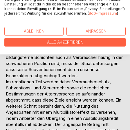
Vermögensbildung für Arbeitnehmer das Sparen zu
Einstellung willigst du in die oben beschriebenen Vorgänge ein. Du
subventionieren. Sollen gerade die bildungsfernen
kannst deine Einwilligung (z. B. im Footer unter „Privacy-Einstellungen“)
jederzeit mit Wirkung für die Zukunft widerrufen. (
BoD-Impressum
)
Schichten erreicht werden, muss die Doppelbelastung
durch Altersvorsorge und Bildungssparen abgebaut
werden, indem die Sparbeiträge bei Nicht-Gebrauch auch
ABLEHNEN
ANPASSEN
für die Rente im Alter nutzbar sind. Außerdem muss
sichergestellt werden, dass das Vermögen der Sparer
ALLE AKZEPTIEREN
genauso vor dem Zugriff eventueller Gläubiger geschützt
wird wie es bei der Altersvorsorge der Fall ist. Da
bildungsferne Schichten auch als Verbraucher häufig in der
schwächeren Position sind, muss der Staat dafür sorgen,
dass seine Subventionen nicht durch unseriöse
Finanzakteure abgeschöpft werden.
Im rechtlichen Teil werden daher Verbraucherschutz,
Subventions- und Steuerrecht sowie die rechtlichen
Bestimmungen der Altersvorsorge so aufeinander
abgestimmt, dass diese Ziele erreicht werden können. Ein
weiterer Schritt besteht darin, die Nutzung des
Angesparten mit einem Multiplikatoreffekt zu versehen,
indem Anbieter den Übergang in einen Ausbildungskredit
ebenfalls mit abdecken. Der angesparte Betrag hilft,