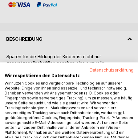
BESCHREIBUNG
Sparen für die Bildung der Kinder ist nicht nur
gesamtgesellschaftlich gesehen eine sinnvolle
Altersvorsorge. Bisher wurden Bildung des Nachwuchses
Datenschutzerklärung
und private Vorsorge jedoch voneinander getrennt
Wir respektieren den Datenschutz
betrachtet. Das gilt darüber hinaus auch für die vom
Wir nutzen Cookies und vergleichbare Technologien auf unserer
Website. Einige von ihnen sind essenziell und technisch notwendig.
Einkommen der Eltern abhängige Studienförderung durch
Daneben verwenden wir Analysemethoden (z. B. Cookies oder
das BAföG.
Fingerprints sowie serverseitiges Tracking), um zu messen, wie häufig
Dass alles zusammengehört, verdeutlicht dieses Buch, das
unsere Seite besucht und wie sie genutzt wird. Wir verwenden
die Ergebnisse von zwei vom Bundesministerium für
Trackingtechnologien zu Marketingzwecken und setzen hierzu
serverseitiges Tracking sowie auch Drittanbieter ein, wodurch ggf.
Bildung und Forschung in Auftrag gegebenen Projekten
geräteübergreifend Cookies, Fingerprints, Tracking-Pixel, IP-Adressen
zusammenfasst und so ein virtuelles „Zukunftskonto“
sowie gehashte E-Mail-Adressen genutzt werden. Auf unserer Seite
entwickelt, das alle Geldströme miteinander verknüpft.
betten wir zudem Drittinhalte von anderen Anbietern ein (Video-
Plattformen). Wir haben auf die weitere Datenverarbeitung und ein
Das Buch zeigt, dass es nicht ausreicht, nach Art der
etwaiges Tracking durch den Drittanbieter keinen Einfluss. Mit deiner