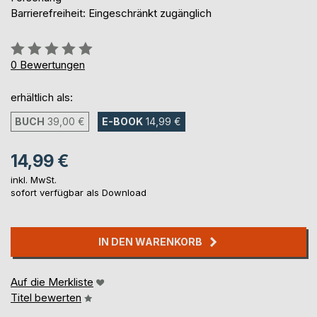
Barrierefreiheit: Eingeschränkt zugänglich
Bewertung::
0%
0
Bewertungen
erhältlich als:
BUCH
39,00 €
E-BOOK
14,99 €
14,99 €
inkl. MwSt.
sofort verfügbar als Download
IN DEN WARENKORB
Auf die Merkliste
Titel bewerten