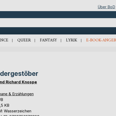
Über BoD
NCE
QUEER
FANTASY
LYRIK
E-BOOK-ANGEB
ldergestöber
nd Richard Knospe
ane & Erzählungen
UB
,5 KB
: Wasserzeichen