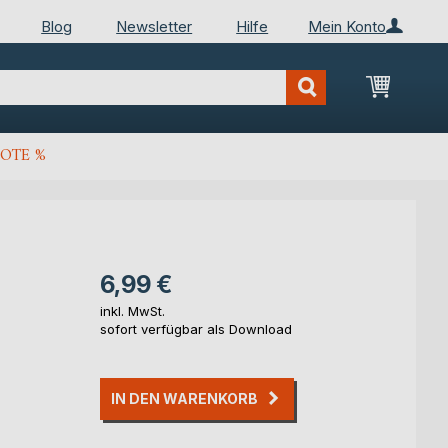
Blog
Newsletter
Hilfe
Mein Konto
Mein Wa
OTE %
6,99 €
inkl. MwSt.
sofort verfügbar als Download
IN DEN WARENKORB