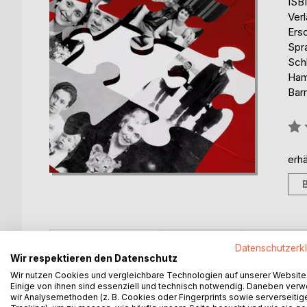
ISB
Ver
Ers
Spr
Sch
Ham
Barr
Bew
0%
erhä
BESCHREIBUNG
AUTOR/IN
PRESSES
Datenschutzerk
Wir respektieren den Datenschutz
Wir nutzen Cookies und vergleichbare Technologien auf unserer Website
Emotionale Achterbahnfahrt durch eine Familienge
Einige von ihnen sind essenziell und technisch notwendig. Daneben ver
wir Analysemethoden (z. B. Cookies oder Fingerprints sowie serverseitig