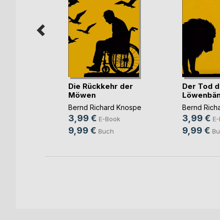
antik
Die Rückkehr der
Der Tod d
Irrtümer
Möwen
Löwenbän
Bernd Richard Knospe
Bernd Rich
3,99 €
3,99 €
ok
E-Book
E-
9,99 €
9,99 €
Buch
Bu