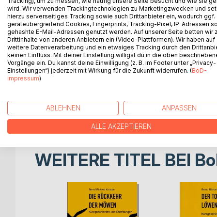
Am Anfang geht es nur um den Fortbestand des Fa
Tracking), um zu messen, wie häufig unsere Seite besucht und wie sie ge
wird. Wir verwenden Trackingtechnologien zu Marketingzwecken und se
lockt die Geschwister Ruth und Richard tief hinein
hierzu serverseitiges Tracking sowie auch Drittanbieter ein, wodurch ggf.
geräteübergreifend Cookies, Fingerprints, Tracking-Pixel, IP-Adressen s
Die Reise in die Vergangenheit umfasst mehr als 
gehashte E-Mail-Adressen genutzt werden. Auf unserer Seite betten wir
Drittinhalte von anderen Anbietern ein (Video-Plattformen). Wir haben auf
einzelner Charaktere fügen sich tiefgründig inein
weitere Datenverarbeitung und ein etwaiges Tracking durch den Drittanbi
familiäre Strukturen und deren Auswirkungen bis i
keinen Einfluss. Mit deiner Einstellung willigst du in die oben beschriebe
Vorgänge ein. Du kannst deine Einwilligung (z. B. im Footer unter „Privacy-
Einstellungen“) jederzeit mit Wirkung für die Zukunft widerrufen. (
BoD-
Mit ungewöhnlicher Dramaturgie erzählt BILDERGE
Impressum
)
seinen Protagonisten durch Alltag und Zeitgescheh
nackten Überlebenskampf und was von jungen Träu
ABLEHNEN
ANPASSEN
Am Ende steht das Porträt einer Familie.
ALLE AKZEPTIEREN
WEITERE TITEL BEI
Bo