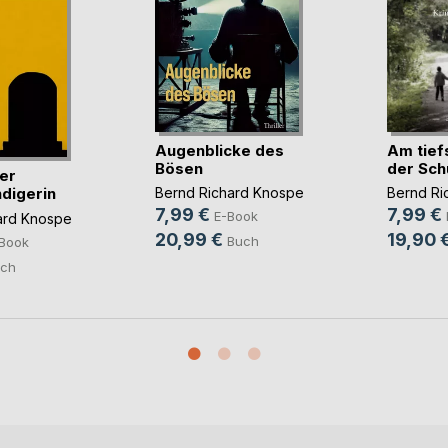
Augenblicke des
Am tief
Bösen
der Sch
er
digerin
Bernd Richard Knospe
Bernd Ri
7,99 €
7,99 €
E-Book
ard Knospe
20,99 €
19,90 
Buch
Book
ch