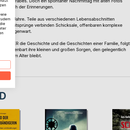
miliengrabes. Doch ein spontaner Nachmittag mit alten Fotos
nutzt
tzen
 ins Reich der Erinnerungen.
owie
hundert Jahre. Teile aus verschiedenen Lebensabschnitten
 zudem
 die
ander. Zeitsprünge verbinden Schicksale, offenbaren komplexe
eter
n die Gegenwart.
nen
STÖBER die Geschichte und die Geschichten einer Familie, folgt
en, offenbart ihre kleinen und großen Sorgen, den gelegentlich
men im Alter bleibt.
D