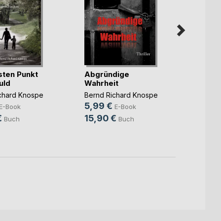
sten Punkt
Abgründige
uld
Wahrheit
Urlaub
komm
chard Knospe
Bernd Richard Knospe
5,99 €
Bernd 
E-Book
E-Book
5,99
€
15,90 €
Buch
Buch
12,0