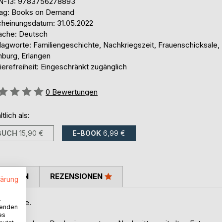
N-13: 9783756278893
lag: Books on Demand
cheinungsdatum: 31.05.2022
ache: Deutsch
lagworte: Familiengeschichte, Nachkriegszeit, Frauenschicksale,
burg, Erlangen
ierefreiheit: Eingeschränkt zugänglich
ertung::
0
Bewertungen
ltlich als:
BUCH
15,90 €
E-BOOK
6,99 €
TIMMEN
REZENSIONEN
lärung
.
schichte.
wenden
es