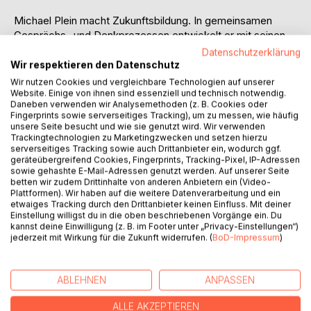
Michael Plein macht Zukunftsbildung. In gemeinsamen
Gesprächs- und Denkprozessen entwickelt er mit seinen
Teilnehmer*innen Bilder der Zukunft.
Datenschutzerklärung
In sieben Jahren Forschungsarbeit und in über 150
Wir respektieren den Datenschutz
Veranstaltungen innerhalb von 100 Wochen, sind hunderte
Wir nutzen Cookies und vergleichbare Technologien auf unserer
Zukunftsbilder auf einer Schultafel entstanden. In dieser
Website. Einige von ihnen sind essenziell und technisch notwendig.
Daneben verwenden wir Analysemethoden (z. B. Cookies oder
Ausgabe werden 24 ausgewählte Exemplare vorgestellt.
Fingerprints sowie serverseitiges Tracking), um zu messen, wie häufig
Die Methode mit der die Bilder gemacht wurden, nennt
unsere Seite besucht und wie sie genutzt wird. Wir verwenden
Michael Plein »Freiheitsprozess«. Der Freiheitsprozess ist
Trackingtechnologien zu Marketingzwecken und setzen hierzu
serverseitiges Tracking sowie auch Drittanbieter ein, wodurch ggf.
ein pädagogisches Vorgehen, ein grafisches Modell und
geräteübergreifend Cookies, Fingerprints, Tracking-Pixel, IP-Adressen
das geistige Konzept, das allen menschlichen
sowie gehashte E-Mail-Adressen genutzt werden. Auf unserer Seite
Erkenntnissen, Erfindungen und Gestaltungen zugrunde
betten wir zudem Drittinhalte von anderen Anbietern ein (Video-
Plattformen). Wir haben auf die weitere Datenverarbeitung und ein
liegt. Die Methode gründet auf der Erkenntnis, dass die
etwaiges Tracking durch den Drittanbieter keinen Einfluss. Mit deiner
Freiheit des Menschen im eigentlichen Sinn seine Fähigkeit
Einstellung willigst du in die oben beschriebenen Vorgänge ein. Du
bedeutet, etwas tatsächlich Neues, etwas Zukünftiges aus
kannst deine Einwilligung (z. B. im Footer unter „Privacy-Einstellungen“)
jederzeit mit Wirkung für die Zukunft widerrufen. (
BoD-Impressum
)
seinem Inneren hervorzubringen und es in die Außenwelt zu
stellen.
Die Bilder der Zukunft enthalten neue und zukunftsfähige
ABLEHNEN
ANPASSEN
Ideen vom Menschen, der Wirtschaft und der Gesellschaft
- sie sind imaginativ, sie erweitern die Begriffe, regen das
ALLE AKZEPTIEREN