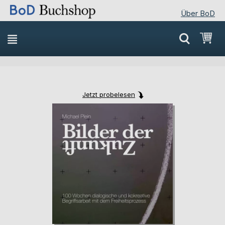
Über BoD
Direkt
Mei
zum
Inhalt
Jetzt probelesen
Skip
Skip
to
to
the
the
end
beginning
of
of
the
the
images
images
gallery
gallery