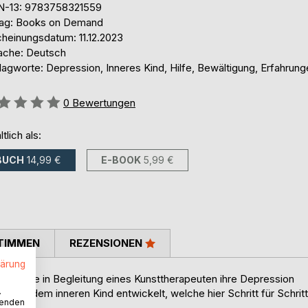
N-13: 9783758321559
lag: Books on Demand
cheinungsdatum: 11.12.2023
ache: Deutsch
agworte: Depression, Inneres Kind, Hilfe, Bewältigung, Erfahrung
ertung::
0
Bewertungen
ltlich als:
BUCH
14,99 €
E-BOOK
5,99 €
TIMMEN
REZENSIONEN
lärung
h, wie sie in Begleitung eines Kunsttherapeuten ihre Depression
.
t, mit dem inneren Kind entwickelt, welche hier Schritt für Schritt
wenden