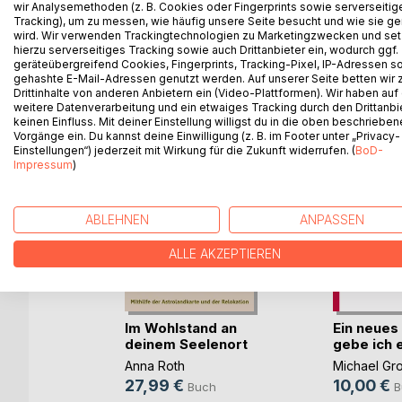
wir Analysemethoden (z. B. Cookies oder Fingerprints sowie serverseitig
Tracking), um zu messen, wie häufig unsere Seite besucht und wie sie ge
wird. Wir verwenden Trackingtechnologien zu Marketingzwecken und se
hierzu serverseitiges Tracking sowie auch Drittanbieter ein, wodurch ggf.
geräteübergreifend Cookies, Fingerprints, Tracking-Pixel, IP-Adressen s
WEITERE TITEL BEI
Bo
gehashte E-Mail-Adressen genutzt werden. Auf unserer Seite betten wir
Drittinhalte von anderen Anbietern ein (Video-Plattformen). Wir haben auf
weitere Datenverarbeitung und ein etwaiges Tracking durch den Drittanbi
keinen Einfluss. Mit deiner Einstellung willigst du in die oben beschriebe
Vorgänge ein. Du kannst deine Einwilligung (z. B. im Footer unter „Privacy-
Einstellungen“) jederzeit mit Wirkung für die Zukunft widerrufen. (
BoD-
Impressum
)
ABLEHNEN
ANPASSEN
ALLE AKZEPTIEREN
er
Im Wohlstand an
Ein neues
he
deinem Seelenort
gebe ich e
ger
Anna Roth
Michael Gr
27,99 €
10,00 €
ch
Buch
B