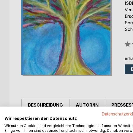
ISB
Ver
Ers
Spr
Schl
Bew
0%
erhä
BESCHREIBUNG
AUTOR/IN
PRESSES
Datenschutzerk
Wir respektieren den Datenschutz
In diesem Buch beschreibt die Autorin eindrücklic
Wir nutzen Cookies und vergleichbare Technologien auf unserer Website
überwunden hat. Dabei hat sich eine intensive Arbei
Einige von ihnen sind essenziell und technisch notwendig. Daneben ver
in Text und Bild dargelegt ist.