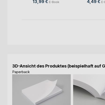
13,99 €
4,49 €
ook
E-Book
E-
3D-Ansicht des Produktes (beispielhaft auf 
Paperback