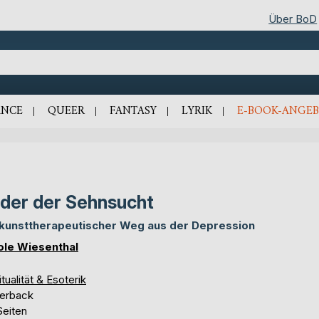
Über BoD
NCE
QUEER
FANTASY
LYRIK
E-BOOK-ANGEB
lder der Sehnsucht
 kunsttherapeutischer Weg aus der Depression
ole Wiesenthal
itualität & Esoterik
erback
Seiten