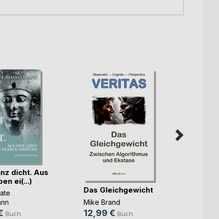
nz dicht. Aus
n ei(...)
Das Gleichgewicht
Der S
ate
das n
Mike Brand
ann
Claudi
12,99 €
€
Buch
Buch