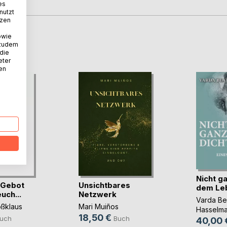
es
nutzt
tzen
owie
D
 zudem
 die
eter
nen
Nicht ga
 Gebot
Unsichtbares
dem Lebe
uch...
Netzwerk
Varda Be
oßklaus
Mari Muiños
Hasselm
18,50 €
uch
Buch
40,00 