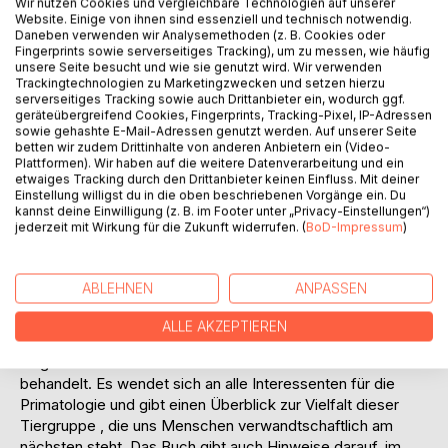
Wir nutzen Cookies und vergleichbare Technologien auf unserer
BESCHREIBUNG
Website. Einige von ihnen sind essenziell und technisch notwendig.
Daneben verwenden wir Analysemethoden (z. B. Cookies oder
Fingerprints sowie serverseitiges Tracking), um zu messen, wie häufig
Der vorliegende Bildatlas ist eine aktualisierte Neuauflage
unsere Seite besucht und wie sie genutzt wird. Wir verwenden
Trackingtechnologien zu Marketingzwecken und setzen hierzu
der beiden 2012 erschienenen Bände über die
serverseitiges Tracking sowie auch Drittanbieter ein, wodurch ggf.
Feuchtnasen- und die Trockennasenprimaten und umfasst
geräteübergreifend Cookies, Fingerprints, Tracking-Pixel, IP-Adressen
nun alle heute der Wissenschaft bekannten Arten und
sowie gehashte E-Mail-Adressen genutzt werden. Auf unserer Seite
betten wir zudem Drittinhalte von anderen Anbietern ein (Video-
Unterarten der Primaten mit einer kurzen Beschreibung
Plattformen). Wir haben auf die weitere Datenverarbeitung und ein
ihrer Merkmale, der geografischen Verbreitung , ihrem
etwaiges Tracking durch den Drittanbieter keinen Einfluss. Mit deiner
Lebensraum, der Nahrung, der Fortpflanzung und ihrem
Einstellung willigst du in die oben beschriebenen Vorgänge ein. Du
kannst deine Einwilligung (z. B. im Footer unter „Privacy-Einstellungen“)
Sozialgefüge sowie dem Gefährdungsstatus. Zudem sind
jederzeit mit Wirkung für die Zukunft widerrufen. (
BoD-Impressum
)
jede Art und die meisten Unterarten grafisch dargestellt.
Außerdem werden die Verbreitungskarten für alle
beigefügt. Vor den Artbeschreibungen stehen für die
ABLEHNEN
ANPASSEN
größeren taxonomischen Kategorien einführende
allgemeine Charakterisierungen.
ALLE AKZEPTIEREN
Insgesamt sind etwa 690 Primatenformen in diesem Buch
behandelt. Es wendet sich an alle Interessenten für die
Primatologie und gibt einen Überblick zur Vielfalt dieser
Tiergruppe , die uns Menschen verwandtschaftlich am
nächsten steht. Das Buch gibt auch Hinweise darauf, im