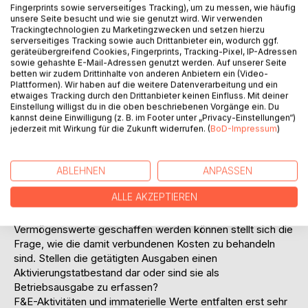
Fingerprints sowie serverseitiges Tracking), um zu messen, wie häufig
Einer dieser Faktoren ist die Fähigkeit der Unternehmung
unsere Seite besucht und wie sie genutzt wird. Wir verwenden
seinen Kunden innovative und maßgeschneiderte
Trackingtechnologien zu Marketingzwecken und setzen hierzu
Lösungen anbieten zu können. Mit Forschung und
serverseitiges Tracking sowie auch Drittanbieter ein, wodurch ggf.
geräteübergreifend Cookies, Fingerprints, Tracking-Pixel, IP-Adressen
Entwicklung (F&E) legen die Unternehmen den Grundstein
sowie gehashte E-Mail-Adressen genutzt werden. Auf unserer Seite
für ihre Produkt- und Prozessinnovationen. Gleichzeitig
betten wir zudem Drittinhalte von anderen Anbietern ein (Video-
besteht aber auch ein enger Zusammenhang zwischen
Plattformen). Wir haben auf die weitere Datenverarbeitung und ein
etwaiges Tracking durch den Drittanbieter keinen Einfluss. Mit deiner
F&E-Aktivitäten und der Entstehung immaterieller Güter.
Einstellung willigst du in die oben beschriebenen Vorgänge ein. Du
Analog zur Bedeutung der immateriellen Vermögenswerte
kannst deine Einwilligung (z. B. im Footer unter „Privacy-Einstellungen“)
sind auch die damit verbundenen F&E-Aufwendungen
jederzeit mit Wirkung für die Zukunft widerrufen. (
BoD-Impressum
)
kontinuierlich angestiegen. So erhöhten sich die gesamten
F&E-Ausgaben der deutschen Unternehmen von 64.667
Mio. DM im Jahr 1997 auf 43.890 Mio. Euro im Jahr 2003.
ABLEHNEN
ANPASSEN
Davon entfielen in 2003 allein 16.750 Mio. Euro auf den
ALLE AKZEPTIEREN
Fahrzeugbau.
Da durch F&E-Aktivitäten neue immaterielle
Vermögenswerte geschaffen werden können stellt sich die
Frage, wie die damit verbundenen Kosten zu behandeln
sind. Stellen die getätigten Ausgaben einen
Aktivierungstatbestand dar oder sind sie als
Betriebsausgabe zu erfassen?
F&E-Aktivitäten und immaterielle Werte entfalten erst sehr