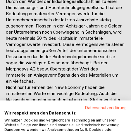
Durch den Wandel der Industriegesellschaft hin zu einer
Dienstleistungs- und Hochtechnologiegesellschaft hat die
Bedeutung immaterieller Vermögenswerte für die
Unternehmen innerhalb der letzten Jahrzehnte stetig
zugenommen. Flossen in den Achtziger Jahren die Gelder
der Unternehmen noch überwiegend in Sachanlagen, wird
heute mehr als 50 % des Kapitals in immaterielle
Vermögenswerte investiert. Diese Vermögenswerte stellen
heutzutage einen großen Anteil der unternehmerischen
Ressourcen dar. In der Biotechnologiebranche sind sie
sogar die wichtigste Ressource überhaupt. Bei der
Morphosys AG bspw. übersteigt der Wert des
immateriellen Anlagevermögens den des Materiellen um
ein vielfaches.
Nicht nur für Firmen der New Economy haben die
immateriellen Werte eine wichtige Bedeutung. Auch die
klassischen Industriebranchen haben den Stellenwert der
immateriellen Vermögenswerte erkannt. In Zeiten
Datenschutzerklärung
gesättigter Märkte, weltweiten Wettbewerbs,
Wir respektieren den Datenschutz
weitgehender Homogenisierung der Güter und kürzer
Wir nutzen Cookies und vergleichbare Technologien auf unserer
werdender Produktlebenszyklen, werden sie zu Indikatoren
Website. Einige von ihnen sind essenziell und technisch notwendig.
Daneben verwenden wir Analysemethoden (z. B. Cookies oder
des jetzigen und zukünftigen Unternehmenserfolges.